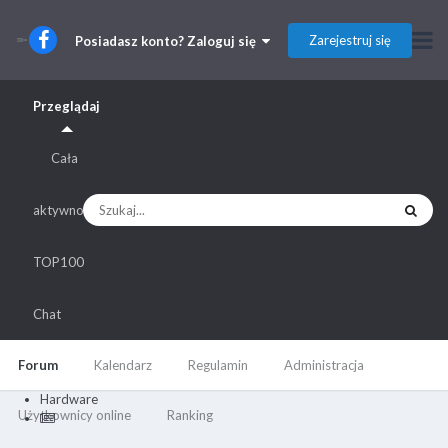
Zarejestruj się
Posiadasz konto? Zaloguj się
Przeglądaj
Cała
aktywność
TOP100
Chat
Forum
Kalendarz
Regulamin
Administracja
Hardware
Użytkownicy online
Ranking