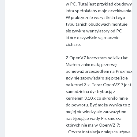
w PC.
Tutaj
jest przykład obudowy
kóra spełniałaby moje oczekiwania.
W praktycznie wszystkich tego
typu tanich obudowach montuje
się zwykłe wentylatory od PC
które oczywiście są znacznie
cichsze.
Z OpenVZ korzystam od kilku lat.
Miałem z nim małą przerwę
ponieważ przeszedłem na Proxmox
gdy nie zapowiadało się przejście
na kernel 3.x. Teraz OpenVZ 7 jest
samodzielna dystrybucją z
kernelem 3.10.x co skłoniło mnie
do powrotu. Być może wynika to z
mojej niewiedzy ale zauważyłem
następujące wady Proxmox-a
których nie ma w OpenVZ 7:
- Czysta instalacja z miejsca używa