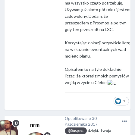
ma wszystko czego potrzebuję.
Używam już około pół roku i jestem
zadowolony. Dodam, że
przeszedłem z Proxmox-a po tym
gdy ten przeszedł na LXC.
Korzystając z okazji oczywiście liczę
na wskazanie ewentualnych wad
mojego planu.
Opisałem to na tyle dokładnie
licząc, że któreś z moich pomysłów
wejdą w życie u Ciebie
1
Opublikowano
30
nrm
Października 2017
dzięki. Twoja
@Suspect