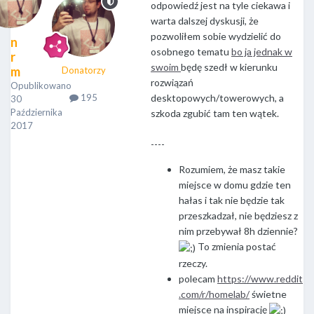
odpowiedź jest na tyle ciekawa i
warta dalszej dyskusji, że
pozwoliłem sobie wydzielić do
n
osobnego tematu
bo ja jednak w
r
swoim
będę szedł w kierunku
m
Donatorzy
rozwiązań
Opublikowano
195
desktopowych/towerowych, a
30
Października
szkoda zgubić tam ten wątek.
2017
----
Rozumiem, że masz takie
miejsce w domu gdzie ten
hałas i tak nie będzie tak
przeszkadzał, nie będziesz z
nim przebywał 8h dziennie?
To zmienia postać
rzeczy.
polecam
https://www.reddit
.com/r/homelab/
świetne
miejsce na inspirację