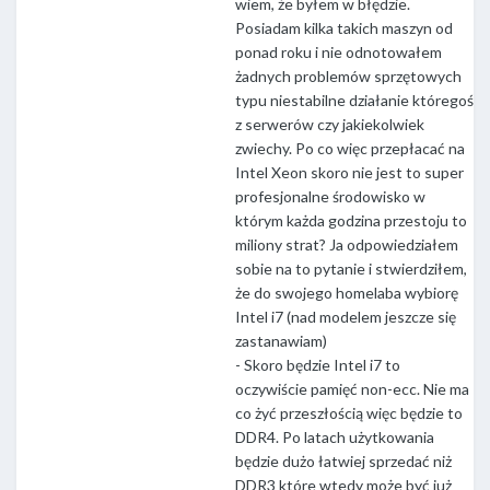
wiem, że byłem w błędzie.
Posiadam kilka takich maszyn od
ponad roku i nie odnotowałem
żadnych problemów sprzętowych
typu niestabilne działanie któregoś
z serwerów czy jakiekolwiek
zwiechy. Po co więc przepłacać na
Intel Xeon skoro nie jest to super
profesjonalne środowisko w
którym każda godzina przestoju to
miliony strat? Ja odpowiedziałem
sobie na to pytanie i stwierdziłem,
że do swojego homelaba wybiorę
Intel i7 (nad modelem jeszcze się
zastanawiam)
- Skoro będzie Intel i7 to
oczywiście pamięć non-ecc. Nie ma
co żyć przeszłością więc będzie to
DDR4. Po latach użytkowania
będzie dużo łatwiej sprzedać niż
DDR3 które wtedy może być już