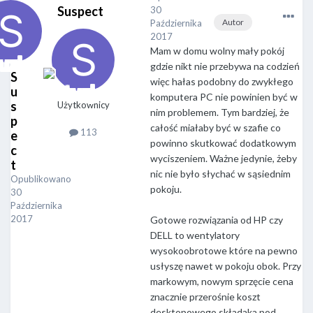
Suspect
30
Autor
Października
2017
Mam w domu wolny mały pokój
gdzie nikt nie przebywa na codzień
S
więc hałas podobny do zwykłego
u
komputera PC nie powinien być w
s
Użytkownicy
nim problemem. Tym bardziej, że
p
całość miałaby być w szafie co
113
e
powinno skutkować dodatkowym
c
wyciszeniem. Ważne jedynie, żeby
t
nic nie było słychać w sąsiednim
Opublikowano
pokoju.
30
Października
2017
Gotowe rozwiązania od HP czy
DELL to wentylatory
wysokoobrotowe które na pewno
usłyszę nawet w pokoju obok. Przy
markowym, nowym sprzęcie cena
znacznie przerośnie koszt
desktopowego składaka pod