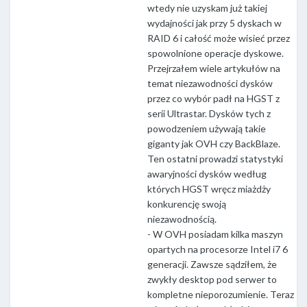
wtedy nie uzyskam już takiej
wydajności jak przy 5 dyskach w
RAID 6 i całość może wisieć przez
spowolnione operacje dyskowe.
Przejrzałem wiele artykułów na
temat niezawodności dysków
przez co wybór padł na HGST z
serii Ultrastar. Dysków tych z
powodzeniem używają takie
giganty jak OVH czy BackBlaze.
Ten ostatni prowadzi statystyki
awaryjności dysków według
których HGST wręcz miażdży
konkurencję swoją
niezawodnością.
- W OVH posiadam kilka maszyn
opartych na procesorze Intel i7 6
generacji. Zawsze sądziłem, że
zwykły desktop pod serwer to
kompletne nieporozumienie. Teraz