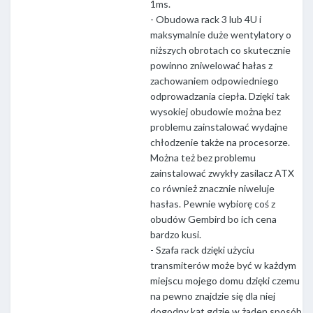
1ms.
- Obudowa rack 3 lub 4U i
maksymalnie duże wentylatory o
niższych obrotach co skutecznie
powinno zniwelować hałas z
zachowaniem odpowiedniego
odprowadzania ciepła. Dzięki tak
wysokiej obudowie można bez
problemu zainstalować wydajne
chłodzenie także na procesorze.
Można też bez problemu
zainstalować zwykły zasilacz ATX
co również znacznie niweluje
hasłas. Pewnie wybiorę coś z
obudów Gembird bo ich cena
bardzo kusi.
- Szafa rack dzięki użyciu
transmiterów może być w każdym
miejscu mojego domu dzięki czemu
na pewno znajdzie się dla niej
dogodny kąt gdzie w żaden sposób