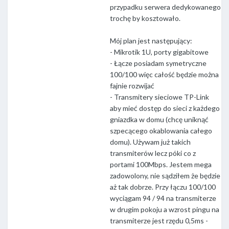
przypadku serwera dedykowanego
trochę by kosztowało.
Mój plan jest następujący:
- Mikrotik 1U, porty gigabitowe
- Łącze posiadam symetryczne
100/100 więc całość będzie można
fajnie rozwijać
- Transmitery sieciowe TP-Link
aby mieć dostęp do sieci z każdego
gniazdka w domu (chcę uniknąć
szpecącego okablowania całego
domu). Używam już takich
transmiterów lecz póki co z
portami 100Mbps. Jestem mega
zadowolony, nie sądziłem że będzie
aż tak dobrze. Przy łączu 100/100
wyciągam 94 / 94 na transmiterze
w drugim pokoju a wzrost pingu na
transmiterze jest rzędu 0,5ms -