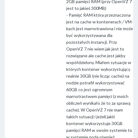
2GB pamięci RAM (przy OpenVZ 7
jest to jakieś 300MB)
- Pamięć RAM która przeznaczona
jest na cache w kontenerach / VM-
kach jest marnotrawiona i nie może
być wykorzystywana dla
pozostałych instancji. Przy
OpenVZ 7 nie wiem jak jest to
rozwiązane ale cache jest jakby
współdzielony. Miałem sytuacje w
których kontener wykorzystujący
realnie 30GB (nie licząc cache) na
nodzie potrafił wykorzystywać
60GB co jest ogromnym
marnotrastwem pamięci (z moich
obliczeń wynikało że to za sprawą
cache). W OpenVZ 7 nie mam
takich sytuacji i jeżeli jakiś
kontener wykorzystuje 30GB
pamięci RAM w swoim systemie to
w systemie noda również.