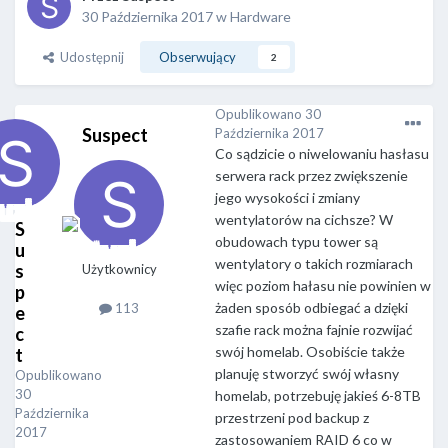
30 Października 2017
w
Hardware
Udostępnij
Obserwujący
2
Opublikowano
30
Suspect
Października 2017
Co sądzicie o niwelowaniu hasłasu
serwera rack przez zwiększenie
jego wysokości i zmiany
wentylatorów na cichsze? W
S
obudowach typu tower są
u
wentylatory o takich rozmiarach
s
Użytkownicy
więc poziom hałasu nie powinien w
p
żaden sposób odbiegać a dzięki
113
e
szafie rack można fajnie rozwijać
c
swój homelab. Osobiście także
t
planuję stworzyć swój własny
Opublikowano
30
homelab, potrzebuję jakieś 6-8TB
Października
przestrzeni pod backup z
2017
zastosowaniem RAID 6 co w