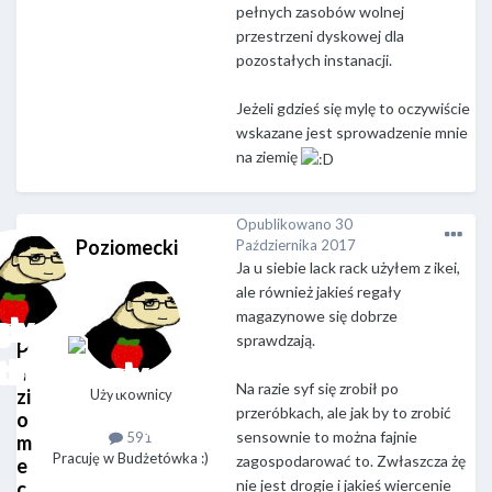
pełnych zasobów wolnej
przestrzeni dyskowej dla
pozostałych instanacji.
Jeżeli gdzieś się mylę to oczywiście
wskazane jest sprowadzenie mnie
na ziemię
Opublikowano
30
Poziomecki
Października 2017
Ja u siebie lack rack użyłem z ikei,
ale również jakieś regały
magazynowe się dobrze
sprawdzają.
P
o
Na razie syf się zrobił po
zi
Użytkownicy
przeróbkach, ale jak by to zrobić
o
sensownie to można fajnie
591
m
Pracuję w Budżetówka :)
zagospodarować to. Zwłaszcza żę
e
nie jest drogie i jakieś wiercenie
c