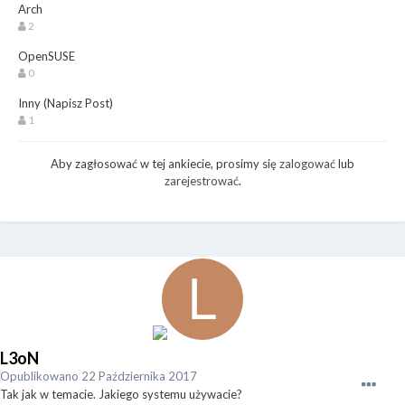
Arch
2
OpenSUSE
0
Inny (Napisz Post)
1
Aby zagłosować w tej ankiecie, prosimy się
zalogować
lub
zarejestrować
.
L3oN
Opublikowano
22 Października 2017
Tak jak w temacie. Jakiego systemu używacie?