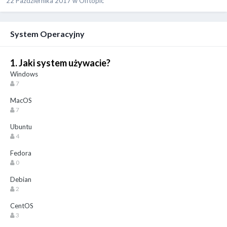
22 Października 2017
w
Offtopic
System Operacyjny
1. Jaki system używacie?
Windows
7
MacOS
7
Ubuntu
4
Fedora
0
Debian
2
CentOS
3