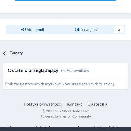
Udostępnij
Obserwujący
2
Tematy
Ostatnio przeglądający
0 użytkowników
Brak zarejestrowanych użytkowników przeglądających tę stronę.
Polityka prywatności
Kontakt
Ciasteczka
ⓒ 2017-2026 RootNode Team
Powered by Invision Community
Proszę nie wysyłać wiadomości na ten adres e-mail:
lukasz@062.pl