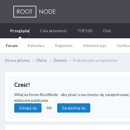
Przeglądaj
Cała aktywność
TOP100
Chat
Forum
Kalendarz
Regulamin
Administracja
Użytkow
Strona główna
Oferty
Zlecenia
Praktyki jako programista
Cześć!
Witaj na forum RootNode - aby pisać u nas musisz się zarejestrować,
widoczne publicznie.
lub
Zaloguj się
Zarejestruj się