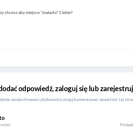
czy chcesz aby miejsce "znalazło" Ciebie?
 dodać odpowiedź, zaloguj się lub zarejestr
dynie zarejestrowani użytkownicy mogą komentować zawartość tej stro
to
roste!
Posiada