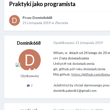
Praktyki jako programista
Przez
Dominik668
21 Listopada 2019
w
Zlecenia
Dominik668
Opublikowano
21 Listopada 2019
Witam, w
dniach od 24 lutego do 20 m
c++ 2 lata doświadczenia
Unity/c# rok doświadczenia
git, github pół roku doświadczenia
Mój github:
https://github.com/dom
Użytkownicy
Jeżeli ktoś by chciał darmowego prac
2
dominik.palenik1@gmail.com