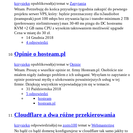
krzysiekn
opublikował(a) temat w
Zapytania
Witam. Potrzebuję do końca przyszłego tygodnia zakupić do pewnego
projektu serwer VPS, który: będzie przeznaczony dla ts3audiobot
(teamspeak) port 100 mbps bez zrywania łącza i transfer minimum 2 TB
(preferowany nielimitowany) max 30-40 ms pingu do DC hosteamu
KVM +2 GB ramu CPU z wysokim taktowaniem możliwość upgrade
Cena w miarę do 30 zł.
14 Grudnia 2018
4 odpowiedzi
Opinie o hosteam.pl
krzysiekn
opublikował(a) temat w
Opinie
Witam. Proszę o wszelkie opinie nt. firmy Hosteam.pl. Osobiście nie
miałem nigdy żadnego problem z ich usługami. Wysyłam to zapytanie o
opinie ponieważ myślę o ulokowaniu poważniejszych usług w tej
firmie. Dziękuję wszystkim wypowiadającym się w temacie.
31 Października 2018
5 odpowiedzi
hosteam
hosteam.pl
Cloudflare a dwa różne przekierowania
krzysiekn
odpowiedział(a) na
zorro100
temat w
Webmastering
No bądź co bądź domenę konfigurujesz w cloudflare tak samo jakby to