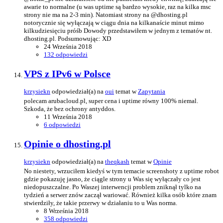
awarie to normalne (u was uptime są bardzo wysokie, raz na kilka msc
strony nie ma na 2-3 min). Natomiast strony na @dhosting.pl
notorycznie się wyłączają w ciągu dnia na kilkanaście minut mimo
kilkudziesięciu próśb Dowody przedstawiłem w jednym z tematów nt.
dhosting.pl. Podsumowując: XD
24 Września 2018
132 odpowiedzi
VPS z IPv6 w Polsce
krzysiekn
odpowiedział(a) na
oui
temat w
Zapytania
polecam arubacloud.pl, super cena i uptime równy 100% niemal.
Szkoda, że bez ochrony antyddos.
11 Września 2018
6 odpowiedzi
Opinie o dhosting.pl
krzysiekn
odpowiedział(a) na
theqkash
temat w
Opinie
No niestety, wrzuciłem kiedyś w tym temacie screenshoty z uptime robot
gdzie pokazuję jasno, że ciągle strony u Was się wyłączały co jest
niedopuszczalne. Po Waszej interwencji problem zniknął tylko na
tydzień a serwer znów zaczął wariować. Również kilka osób które znam
stwierdziły, że takie przerwy w działaniu to u Was norma.
8 Września 2018
358 odpowiedzi