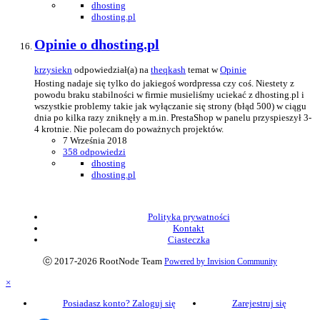
dhosting
dhosting.pl
Opinie o dhosting.pl
krzysiekn
odpowiedział(a) na
theqkash
temat w
Opinie
Hosting nadaje się tylko do jakiegoś wordpressa czy coś. Niestety z
powodu braku stabilności w firmie musieliśmy uciekać z dhosting.pl i
wszystkie problemy takie jak wyłączanie się strony (błąd 500) w ciągu
dnia po kilka razy zniknęły a m.in. PrestaShop w panelu przyspieszył 3-
4 krotnie. Nie polecam do poważnych projektów.
7 Września 2018
358 odpowiedzi
dhosting
dhosting.pl
Polityka prywatności
Kontakt
Ciasteczka
ⓒ 2017-2026 RootNode Team
Powered by Invision Community
×
Posiadasz konto? Zaloguj się
Zarejestruj się