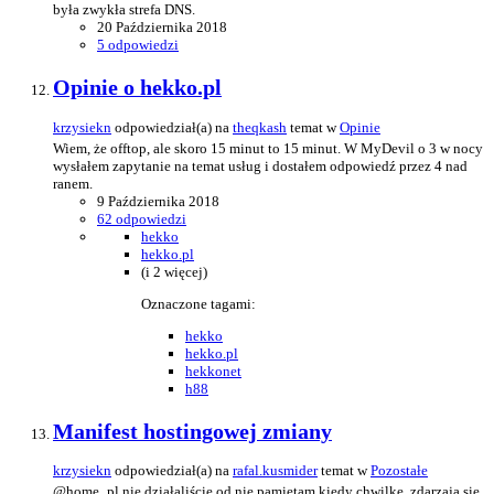
była zwykła strefa DNS.
20 Października 2018
5 odpowiedzi
Opinie o hekko.pl
krzysiekn
odpowiedział(a) na
theqkash
temat w
Opinie
Wiem, że offtop, ale skoro 15 minut to 15 minut. W MyDevil o 3 w nocy
wysłałem zapytanie na temat usług i dostałem odpowiedź przez 4 nad
ranem.
9 Października 2018
62 odpowiedzi
hekko
hekko.pl
(i 2 więcej)
Oznaczone tagami:
hekko
hekko.pl
hekkonet
h88
Manifest hostingowej zmiany
krzysiekn
odpowiedział(a) na
rafal.kusmider
temat w
Pozostałe
@home_pl nie działaliście od nie pamietam kiedy chwilkę, zdarzają sie