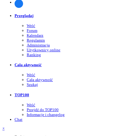
Przeglądaj
Wróć
Forum
Kalendarz
Regulamin
Administracja
Użytkownicy online
Ranking
Cała aktywność
Wróć
Cała aktywność
Szukaj
TOP100
Wróć
Przejdź do TOP100
Informacje i changelog
Chat
×