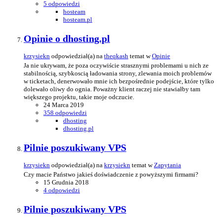
5 odpowiedzi
hosteam
hosteam.pl
Opinie o dhosting.pl
krzysiekn
odpowiedział(a) na
theqkash
temat w
Opinie
Ja nie ukrywam, że poza oczywiście strasznymi problemami u nich ze
stabilnością, szybkoscią ładowania strony, zlewania moich problemów
w ticketach, denerwowało mnie ich bezpośrednie podejście, które tylko
dolewało oliwy do ognia. Poważny klient raczej nie stawiałby tam
większego projektu, takie moje odczucie.
24 Marca 2019
358 odpowiedzi
dhosting
dhosting.pl
Pilnie poszukiwany VPS
krzysiekn
odpowiedział(a) na
krzysiekn
temat w
Zapytania
Czy macie Państwo jakieś doświadczenie z powyższymi firmami?
15 Grudnia 2018
4 odpowiedzi
Pilnie poszukiwany VPS