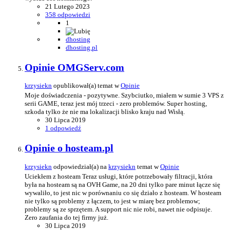
21 Lutego 2023
358 odpowiedzi
1
dhosting
dhosting.pl
Opinie OMGServ.com
krzysiekn
opublikował(a) temat w
Opinie
Moje doświadczenia - pozytywne. Szybciutko, miałem w sumie 3 VPS z
serii GAME, teraz jest mój trzeci - zero problemów. Super hosting,
szkoda tylko że nie ma lokalizacji blisko kraju nad Wisłą.
30 Lipca 2019
1 odpowiedź
Opinie o hosteam.pl
krzysiekn
odpowiedział(a) na
krzysiekn
temat w
Opinie
Uciekłem z hosteam Teraz usługi, które potrzebowały filtracji, która
była na hosteam są na OVH Game, na 20 dni tylko pare minut łącze się
wywaliło, to jest nic w porównaniu co się działo z hosteam. W hosteam
nie tylko są problemy z łączem, to jest w miarę bez problemow;
problemy są ze sprzętem. A support nic nie robi, nawet nie odpisuje.
Zero zaufania do tej firmy już.
30 Lipca 2019