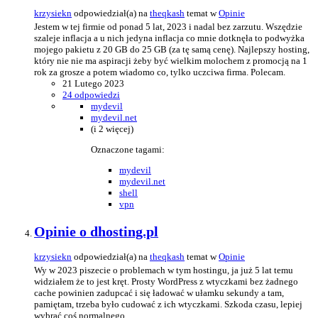
krzysiekn
odpowiedział(a) na
theqkash
temat w
Opinie
Jestem w tej firmie od ponad 5 lat, 2023 i nadal bez zarzutu. Wszędzie
szaleje inflacja a u nich jedyna inflacja co mnie dotknęła to podwyżka
mojego pakietu z 20 GB do 25 GB (za tę samą cenę). Najlepszy hosting,
który nie nie ma aspiracji żeby być wielkim molochem z promocją na 1
rok za grosze a potem wiadomo co, tylko uczciwa firma. Polecam.
21 Lutego 2023
24 odpowiedzi
mydevil
mydevil.net
(i 2 więcej)
Oznaczone tagami:
mydevil
mydevil.net
shell
vpn
Opinie o dhosting.pl
krzysiekn
odpowiedział(a) na
theqkash
temat w
Opinie
Wy w 2023 piszecie o problemach w tym hostingu, ja już 5 lat temu
widziałem że to jest kręt. Prosty WordPress z wtyczkami bez żadnego
cache powinien zadupcać i się ładować w ułamku sekundy a tam,
pamiętam, trzeba było cudować z ich wtyczkami. Szkoda czasu, lepiej
wybrać coś normalnego.