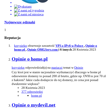
Najnowsze odznaki
1
Reputacja
krzysiekn
obserwuje zawartość
VPS z IPv6 w Polsce
,
Opinie o
home.pl
,
Opinie OMGServ.com
i 6 innych
28 Kwietnia 2023
Opinie o home.pl
krzysiekn
odpowiedział(a) na
mariaczi
temat w
Opinie
Czy ktoś jest w stanie racjonalnie wytłumaczyć dlaczego w home.pl
odnowienie domeny to ponad 200 zł brutto, gdzie np. OVH to jest 70 zł
z hakiem? Jakie cuda dodajecie do tej domeny, że cena jest ponad
dwukrotnie większa?
28 Kwietnia 2023
377 odpowiedzi
home.pl
Opinie o mydevil.net