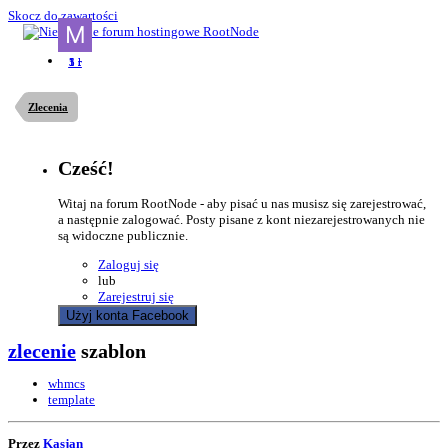
Skocz do zawartości
Zlecenia
Cześć!
Witaj na forum RootNode - aby pisać u nas musisz się zarejestrować,
a następnie zalogować. Posty pisane z kont niezarejestrowanych nie
są widoczne publicznie.
Zaloguj się
lub
Zarejestruj się
Użyj konta Facebook
zlecenie
szablon
whmcs
template
Przez
Kasjan