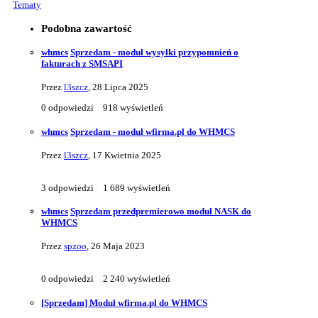
Tematy
Podobna zawartość
whmcs
Sprzedam - moduł wysyłki przypomnień o
fakturach z SMSAPI
Przez
l3szcz
,
28 Lipca 2025
0
odpowiedzi
918
wyświetleń
whmcs
Sprzedam - moduł wfirma.pl do WHMCS
Przez
l3szcz
,
17 Kwietnia 2025
3
odpowiedzi
1 689
wyświetleń
whmcs
Sprzedam przedpremierowo moduł NASK do
WHMCS
Przez
spzoo
,
26 Maja 2023
0
odpowiedzi
2 240
wyświetleń
[Sprzedam] Moduł wfirma.pl do WHMCS