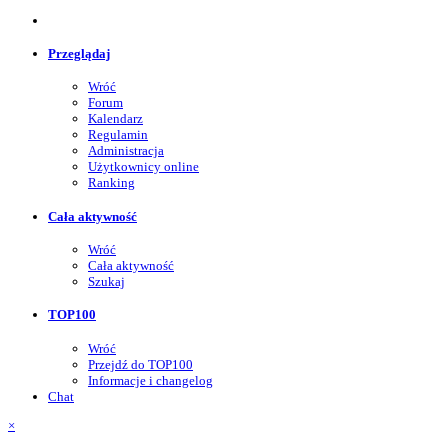
Przeglądaj
Wróć
Forum
Kalendarz
Regulamin
Administracja
Użytkownicy online
Ranking
Cała aktywność
Wróć
Cała aktywność
Szukaj
TOP100
Wróć
Przejdź do TOP100
Informacje i changelog
Chat
×