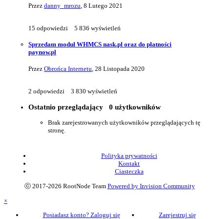
Przez
danny_mrozu
,
8 Lutego 2021
15
odpowiedzi
5 836
wyświetleń
Sprzedam moduł WHMCS nask.pl oraz do płatności
paynow.pl
Przez
Obrońca Internetu
,
28 Listopada 2020
2
odpowiedzi
3 830
wyświetleń
Ostatnio przeglądający
0 użytkowników
Brak zarejestrowanych użytkowników przeglądających tę
stronę.
Polityka prywatności
Kontakt
Ciasteczka
ⓒ 2017-2026 RootNode Team
Powered by Invision Community
×
Posiadasz konto? Zaloguj się
Zarejestruj się