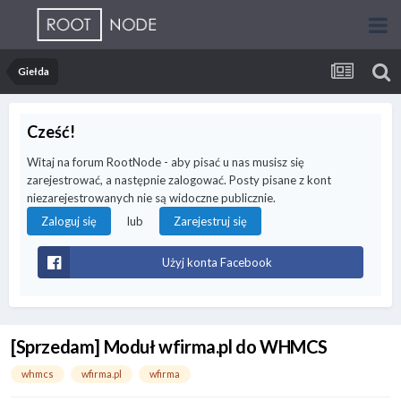
Giełda
Cześć!
Witaj na forum RootNode - aby pisać u nas musisz się
zarejestrować, a następnie zalogować. Posty pisane z kont
niezarejestrowanych nie są widoczne publicznie.
lub
Zaloguj się
Zarejestruj się
Użyj konta Facebook
[Sprzedam] Moduł wfirma.pl do WHMCS
whmcs
wfirma.pl
wfirma