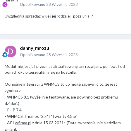
Opublikowano
28 Września 2023
Uwzględnia sprzedaż w ue i jej rodzaje i poza unia ?
danny_mrozu
Opublikowano
28 Września 2023
Moduł nie jest już przez nas aktualizowany, ani rozwijany, ponieważ od
ponad roku przerzuciliśmy się na hostbilla.
Odnośnie integracji z WHMCS to co mogę zapewnić to, że jest
zgodna z:
- WHMCS 8.1 (wyżej nie testowane, ale powinno bez problemu
działać.)
- PHP 7.4
- WHMCS Themes "Six" i "Twenty-One"
- API
wfirma.pl
z dnia 15.03.2021r. (Data tworzenia, nie śledziłem
zmian).