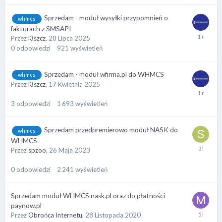
Sprzedam - moduł wysyłki przypomnień o
whmcs
fakturach z SMSAPI
Przez
l3szcz
,
28 Lipca 2025
0
odpowiedzi
921
wyświetleń
Sprzedam - moduł wfirma.pl do WHMCS
whmcs
Przez
l3szcz
,
17 Kwietnia 2025
3
odpowiedzi
1 693
wyświetleń
Sprzedam przedpremierowo moduł NASK do
whmcs
WHMCS
Przez
spzoo
,
26 Maja 2023
0
odpowiedzi
2 241
wyświetleń
Sprzedam moduł WHMCS nask.pl oraz do płatności
paynow.pl
Przez
Obrońca Internetu
,
28 Listopada 2020