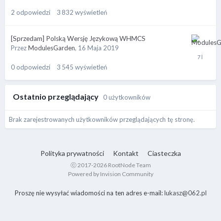
2
odpowiedzi
3 832
wyświetleń
[Sprzedam] Polską Wersję Językową WHMCS
Przez
ModulesGarden
,
16 Maja 2019
0
odpowiedzi
3 545
wyświetleń
Ostatnio przeglądający
0 użytkowników
Brak zarejestrowanych użytkowników przeglądających tę stronę.
Polityka prywatności
Kontakt
Ciasteczka
ⓒ 2017-2026 RootNode Team
Powered by Invision Community
Proszę nie wysyłać wiadomości na ten adres e-mail:
lukasz@062.pl