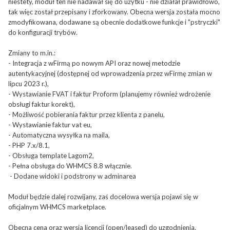
niestety, moduł ten nie nadawał się do użytku - nie działał prawidłowo,
tak więc został przepisany i zforkowany. Obecna wersja została mocno
zmodyfikowana, dodawane są obecnie dodatkowe funkcje i "pstryczki"
do konfiguracji trybów.
Zmiany to m.in.:
- Integracja z wFirmą po nowym API oraz nowej metodzie
autentykacyjnej (dostępnej od wprowadzenia przez wFirmę zmian w
lipcu 2023 r.),
- Wystawianie FVAT i faktur Proform (planujemy również wdrożenie
obsługi faktur korekt),
- Możliwość pobierania faktur przez klienta z panelu,
- Wystawianie faktur vat eu,
- Automatyczna wysyłka na maila,
- PHP 7.x/8.1,
- Obsługa template Lagom2,
- Pełna obsługa do WHMCS 8.8 włącznie.
- Dodane widoki i podstrony w adminarea
Moduł będzie dalej rozwijany, zaś docelowa wersja pojawi się w
oficjalnym WHMCS marketplace.
Obecna cena oraz wersja licencji (open/leased) do uzgodnienia.