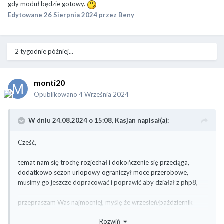
gdy moduł będzie gotowy.
Edytowane
26 Sierpnia 2024
przez Beny
2 tygodnie później...
monti20
Opublikowano
4 Września 2024
W dniu 24.08.2024 o 15:08,
Kasjan
napisał(a):
Cześć,
temat nam się trochę rozjechał i dokończenie się przeciąga,
dodatkowo sezon urlopowy ograniczył moce przerobowe,
musimy go jeszcze dopracować i poprawić aby działał z php8,
przepraszam Was najmocniej, myślę że wrzesień/październik
najprędzej
Rozwiń