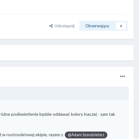
Udostępnij
Obserwujący
6
różne podświetlenie będzie oddawać kolory inaczej - sam tak
ż w rootnode'owej ekipie, razem z
@Adam Szendzielorz