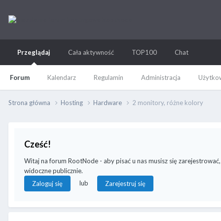
Przeglądaj
Cała aktywność
TOP100
Chat
Forum
Kalendarz
Regulamin
Administracja
Użytkow
Strona główna
Hosting
Hardware
2 monitory, różne kolory
Cześć!
Witaj na forum RootNode - aby pisać u nas musisz się zarejestrować,
widoczne publicznie.
lub
Zaloguj się
Zarejestruj się