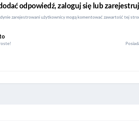
 dodać odpowiedź, zaloguj się lub zarejestr
dynie zarejestrowani użytkownicy mogą komentować zawartość tej stro
to
roste!
Posiada