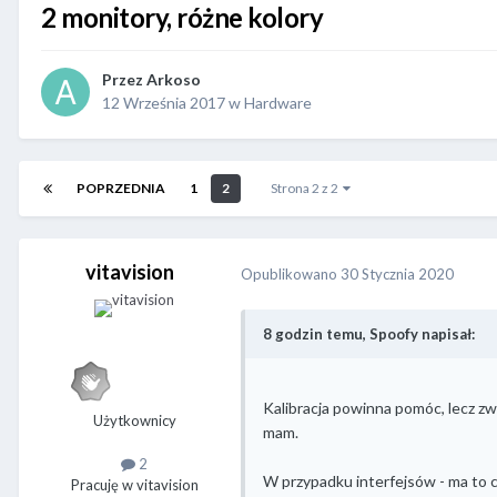
2 monitory, różne kolory
Przez
Arkoso
12 Września 2017
w
Hardware
POPRZEDNIA
1
2
Strona 2 z 2
vitavision
Opublikowano
30 Stycznia 2020
8 godzin temu, Spoofy napisał:
Kalibracja powinna pomóc, lecz zw
Użytkownicy
mam.
2
W przypadku interfejsów - ma to c
Pracuję w vitavision