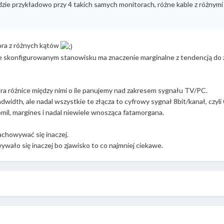
gdzie przykładowo przy 4 takich samych monitorach, różne kable z różnym
ora z różnych kątów
e skonfigurowanym stanowisku ma znaczenie marginalne z tendencją do
era różnice między nimi o ile panujemy nad zakresem sygnału TV/PC.
width, ale nadal wszystkie te złącza to cyfrowy sygnał 8bit/kanał, czyli
omil, margines i nadal niewiele wnosząca fatamorgana.
 zachowywać się inaczej.
ywało się inaczej bo zjawisko to co najmniej ciekawe.