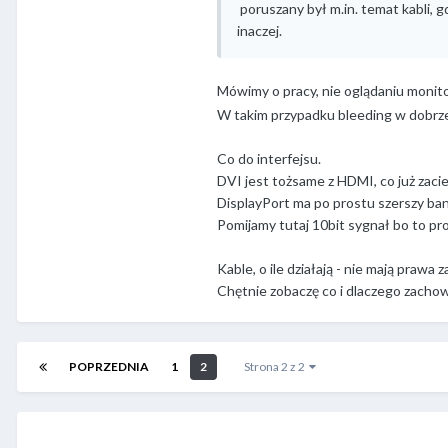
poruszany był m.in. temat kabli, 
inaczej.
Mówimy o pracy, nie oglądaniu monit
W takim przypadku bleeding w dobrz
Co do interfejsu.
DVI jest tożsame z HDMI, co już zaci
DisplayPort ma po prostu szerszy band
Pomijamy tutaj 10bit sygnał bo to pr
Kable, o ile działają - nie mają prawa
Chętnie zobaczę co i dlaczego zachow
POPRZEDNIA
1
2
Strona 2 z 2