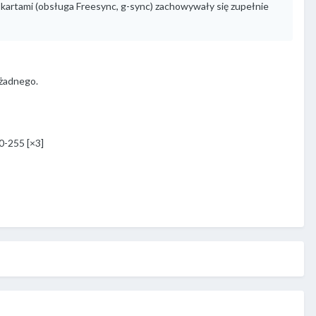
i kartami (obsługa Freesync, g-sync) zachowywały się zupełnie
 żadnego.
 0-255 [×3]