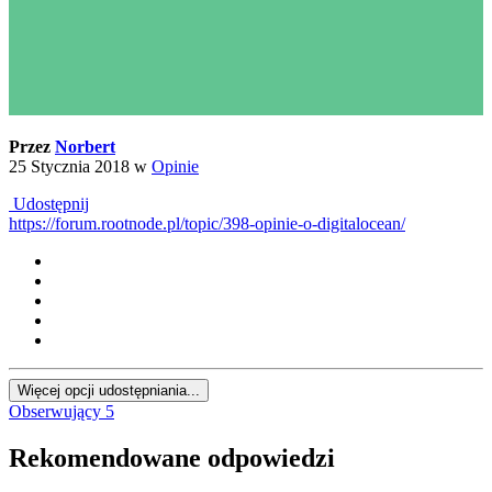
Przez
Norbert
25 Stycznia 2018
w
Opinie
Udostępnij
https://forum.rootnode.pl/topic/398-opinie-o-digitalocean/
Więcej opcji udostępniania...
Obserwujący
5
Rekomendowane odpowiedzi