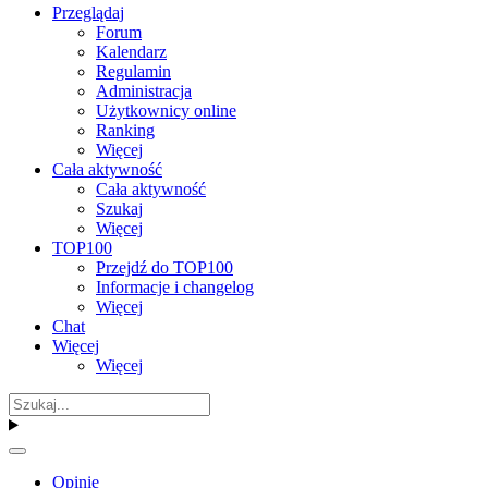
Przeglądaj
Forum
Kalendarz
Regulamin
Administracja
Użytkownicy online
Ranking
Więcej
Cała aktywność
Cała aktywność
Szukaj
Więcej
TOP100
Przejdź do TOP100
Informacje i changelog
Więcej
Chat
Więcej
Więcej
Opinie