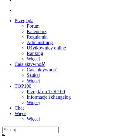
Przeglądaj
Forum
Kalendarz
Regulamin
Administracja
Użytkownicy online
Ranking
Więcej
Cała aktywność
Cała aktywność
Szukaj
Więcej
TOP100
Przejdź do TOP100
Informacje i changelog
Więcej
Chat
Więcej
Więcej