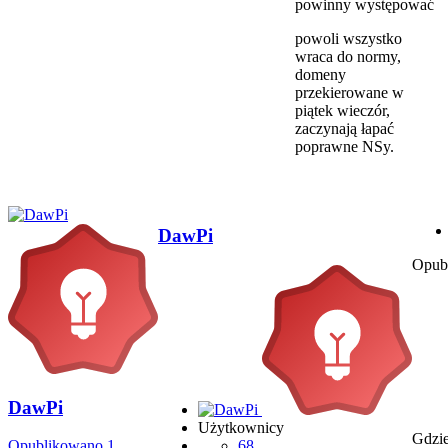
powinny występować
powoli wszystko
wraca do normy,
domeny
przekierowane w
piątek wieczór,
zaczynają łapać
poprawne NSy.
DawPi
Opub
DawPi
Użytkownicy
Gdzie 
Opublikowano
1
68