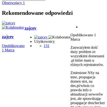
Obserwujący
1
Rekomendowane odpowiedzi
zajcev
Opublikowano
1
zajcev
Marca
Użytkownicy
Opublikowano
131
Zauważyłem dość
1 Marca
duży problem ze
wszystkimi domenami
.pl które mam u
różnych rejestratorów.
Zmienione NSy na
inne, propagacja
domen stoi, na
dns.pl/whois co
prawda info o
aktualizacji serwerów
jest, ale sprawdzając
proapgacje dnschecker