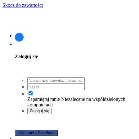
Skocz do zawartości
Posiadasz konto? Zaloguj się
Zaloguj się
Zapamiętaj mnie
Niezalecane na współdzielonych
komputerach
Zaloguj się
Nie pamiętasz hasła?
Użyj konta Facebook
Zarejestruj się