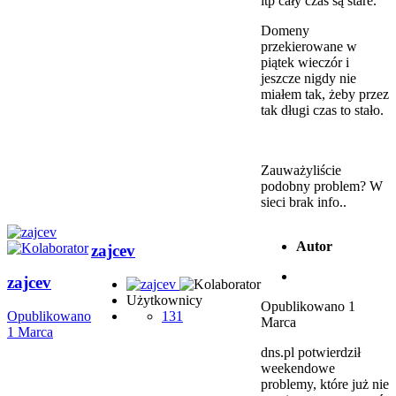
itp cały czas są stare.
Domeny
przekierowane w
piątek wieczór i
jeszcze nigdy nie
miałem tak, żeby przez
tak długi czas to stało.
Zauważyliście
podobny problem? W
sieci brak info..
Autor
zajcev
zajcev
Użytkownicy
Opublikowano
1
Opublikowano
131
Marca
1 Marca
dns.pl potwierdził
weekendowe
problemy, które już nie