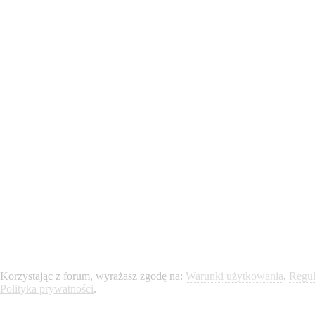
Powiadomienie o plikach cookie
Korzystając z forum, wyrażasz zgodę na:
Warunki użytkowania
,
Regu
Polityka prywatności
.