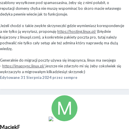
szablony wysyłkowe pod spamassasina, żeby się z nimi polubił, o
reputacji domeny chyba nie muszę wspominać bo skoro macie własnego
dedyka pewnie wiecie jak to funkcjonuje.
Jeżeli chodzi o takie zwykłe skrzyneczki gdzie wymieniasz korespondencje
a nie tylko ją wysyłasz, proponuję
https://hosting.linux.pl/
(błędnie
kojarzony z linuxpl.com), a konkretnie pakiety poczta pro, tutaj należy
pochwalić nie tylko cały setup ale też admina który naprawdę ma dużą
wiedzę.
Generalnie do migracji poczty używa się imapsynca, linux ma swojego
-
https://imapsync.linux.pl/
jeszcze nie zdarzyło mi się żeby cokolwiek się
wykrzaczyło a migrowałęm kilkadziesiąt skrzynek:)
Edytowane
31 Sierpnia 2024
przez sempre
MaciekF