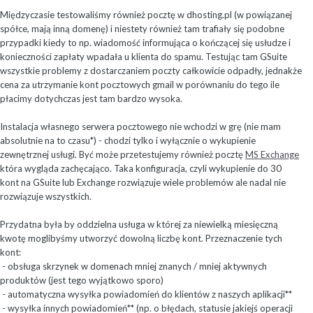
Międzyczasie testowaliśmy również pocztę w dhosting.pl (w powiązanej
spółce, mają inną domenę) i niestety również tam trafiały się podobne
przypadki kiedy to np. wiadomość informująca o kończącej się usłudze i
konieczności zapłaty wpadała u klienta do spamu. Testując tam GSuite
wszystkie problemy z dostarczaniem poczty całkowicie odpadły, jednakże
cena za utrzymanie kont pocztowych gmail w porównaniu do tego ile
płacimy dotychczas jest tam bardzo wysoka.
Instalacja własnego serwera pocztowego nie wchodzi w grę (nie mam
absolutnie na to czasu*) - chodzi tylko i wyłącznie o wykupienie
zewnętrznej usługi. Być może przetestujemy również pocztę
MS Exchange
która wygląda zachęcająco. Taka konfiguracja, czyli wykupienie do 30
kont na GSuite lub Exchange rozwiązuje wiele problemów ale nadal nie
rozwiązuje wszystkich.
Przydatna była by oddzielna usługa w której za niewielką miesięczną
kwotę moglibyśmy utworzyć dowolną liczbę kont. Przeznaczenie tych
kont:
- obsługa skrzynek w domenach mniej znanych / mniej aktywnych
produktów (jest tego wyjątkowo sporo)
- automatyczna wysyłka powiadomień do klientów z naszych aplikacji**
- wysyłka innych powiadomień** (np. o błędach, statusie jakiejś operacji