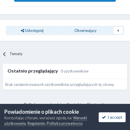
Udostępnij
Obserwujący
4
Tematy
Ostatnio przeglądający
0 użytkowników
Brak zarejestrowanych użytkowników przeglądających tę stronę.
Polityka prywatności
Kontakt
Ciasteczka
Powiadomienie o plikach cookie
ⓒ 2017-2026 RootNode Team
Powered by Invision Community
I accept
Korzystając z forum, wyrażasz zgodę na:
Warunki
użytkowania
,
Regulamin
,
Polityka prywatności
.
Proszę nie wysyłać wiadomości na ten adres e-mail:
lukasz@062.pl