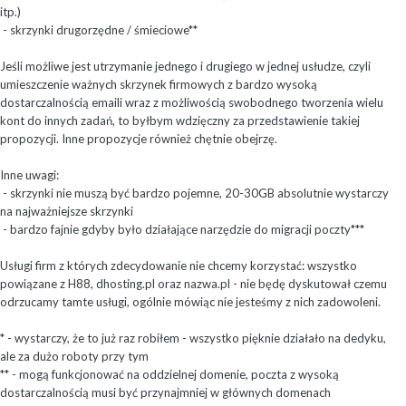
itp.)
- skrzynki drugorzędne / śmieciowe**
Jeśli możliwe jest utrzymanie jednego i drugiego w jednej usłudze, czyli
umieszczenie ważnych skrzynek firmowych z bardzo wysoką
dostarczalnością emaili wraz z możliwością swobodnego tworzenia wielu
kont do innych zadań, to byłbym wdzięczny za przedstawienie takiej
propozycji. Inne propozycje również chętnie obejrzę.
Inne uwagi:
- skrzynki nie muszą być bardzo pojemne, 20-30GB absolutnie wystarczy
na najważniejsze skrzynki
- bardzo fajnie gdyby było działające narzędzie do migracji poczty***
Usługi firm z których zdecydowanie nie chcemy korzystać: wszystko
powiązane z H88, dhosting.pl oraz nazwa.pl - nie będę dyskutował czemu
odrzucamy tamte usługi, ogólnie mówiąc nie jesteśmy z nich zadowoleni.
* - wystarczy, że to już raz robiłem - wszystko pięknie działało na dedyku,
ale za dużo roboty przy tym
** - mogą funkcjonować na oddzielnej domenie, poczta z wysoką
dostarczalnością musi być przynajmniej w głównych domenach