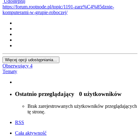
Udostępnij
https://forum.rootnode.pl/topic/1191-zarz%C4%85dznie-
komputerami-w-grupie-roboczej/
Więcej opcji udostępniania...
Obserwujący
4
Tematy
Ostatnio przeglądający
0 użytkowników
Brak zarejestrowanych użytkowników przeglądających
tę stronę.
RSS
Cała aktywność