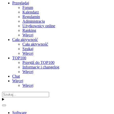
Przeglądaj
Forum
Kalendarz
Regulamin
Administracja
Użytkownicy online
Ranking
Więcej
Cała aktywność
Cała aktywność
Szukaj
Więcej
TOP100
Przejdź do TOP100
Informacje i changelog
Więcej
Chat
Więcej
Więcej
Software