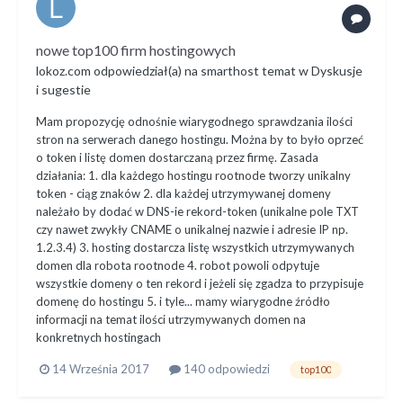
nowe top100 firm hostingowych
lokoz.com
odpowiedział(a) na
smarthost
temat w
Dyskusje
i sugestie
Mam propozycję odnośnie wiarygodnego sprawdzania ilości
stron na serwerach danego hostingu. Można by to było oprzeć
o token i listę domen dostarczaną przez firmę. Zasada
działania: 1. dla każdego hostingu rootnode tworzy unikalny
token - ciąg znaków 2. dla każdej utrzymywanej domeny
należało by dodać w DNS-ie rekord-token (unikalne pole TXT
czy nawet zwykły CNAME o unikalnej nazwie i adresie IP np.
1.2.3.4) 3. hosting dostarcza listę wszystkich utrzymywanych
domen dla robota rootnode 4. robot powoli odpytuje
wszystkie domeny o ten rekord i jeżeli się zgadza to przypisuje
domenę do hostingu 5. i tyle... mamy wiarygodne źródło
informacji na temat ilości utrzymywanych domen na
konkretnych hostingach
14 Września 2017
140 odpowiedzi
top100