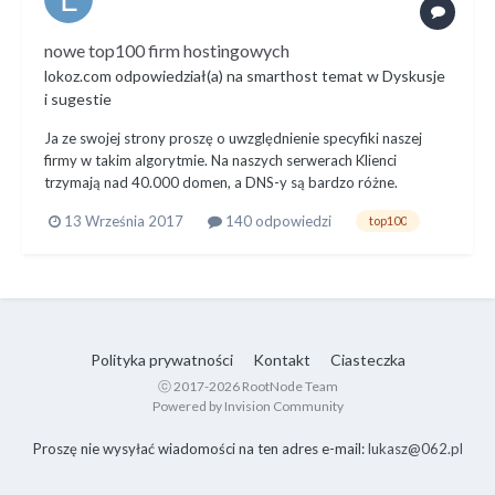
nowe top100 firm hostingowych
lokoz.com
odpowiedział(a) na
smarthost
temat w
Dyskusje
i sugestie
Ja ze swojej strony proszę o uwzględnienie specyfiki naszej
firmy w takim algorytmie. Na naszych serwerach Klienci
trzymają nad 40.000 domen, a DNS-y są bardzo różne.
13 Września 2017
140 odpowiedzi
top100
Polityka prywatności
Kontakt
Ciasteczka
ⓒ 2017-2026 RootNode Team
Powered by Invision Community
Proszę nie wysyłać wiadomości na ten adres e-mail:
lukasz@062.pl