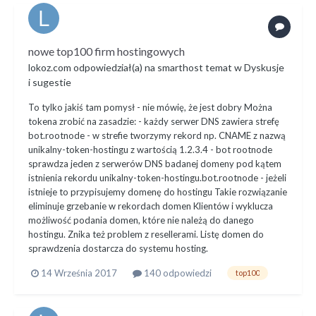
nowe top100 firm hostingowych
lokoz.com
odpowiedział(a) na
smarthost
temat w
Dyskusje
i sugestie
To tylko jakiś tam pomysł - nie mówię, że jest dobry Można
tokena zrobić na zasadzie: - każdy serwer DNS zawiera strefę
bot.rootnode - w strefie tworzymy rekord np. CNAME z nazwą
unikalny-token-hostingu z wartością 1.2.3.4 - bot rootnode
sprawdza jeden z serwerów DNS badanej domeny pod kątem
istnienia rekordu unikalny-token-hostingu.bot.rootnode - jeżeli
istnieje to przypisujemy domenę do hostingu Takie rozwiązanie
eliminuje grzebanie w rekordach domen Klientów i wyklucza
możliwość podania domen, które nie należą do danego
hostingu. Znika też problem z resellerami. Listę domen do
sprawdzenia dostarcza do systemu hosting.
14 Września 2017
140 odpowiedzi
top100