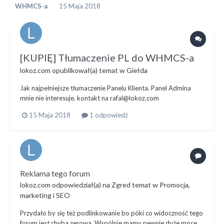
WHMCS-a
15 Maja 2018
[KUPIĘ] Tłumaczenie PL do WHMCS-a
lokoz.com
opublikował(a) temat w
Giełda
Jak najpełniejsze tłumaczenie Panelu Klienta. Panel Admina
mnie nie interesuje. kontakt na
rafal@lokoz.com
15 Maja 2018
1 odpowiedź
Reklama tego forum
lokoz.com
odpowiedział(a) na
Zgred
temat w
Promocja,
marketing i SEO
Przydało by się też podlinkowanie bo póki co widoczność tego
forum jest chyba zerowa. Wspólnie mamy pewnie duże moce