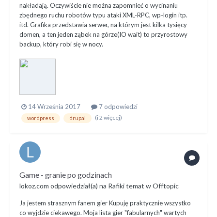
nakładają. Oczywiście nie można zapomnieć o wycinaniu
zbędnego ruchu robotów typu ataki XML-RPC, wp-login itp.
itd. Grafika przedstawia serwer, na którym jest kilka tysięcy
domen, a ten jeden ząbek na górze(IO wait) to przyrostowy
backup, który robi się w nocy.
14 Września 2017
7 odpowiedzi
(i 2 więcej)
wordpress
drupal
Game - granie po godzinach
lokoz.com
odpowiedział(a) na
Rafiki
temat w
Offtopic
Ja jestem strasznym fanem gier Kupuję praktycznie wszystko
co wyjdzie ciekawego. Moja lista gier "fabularnych" wartych