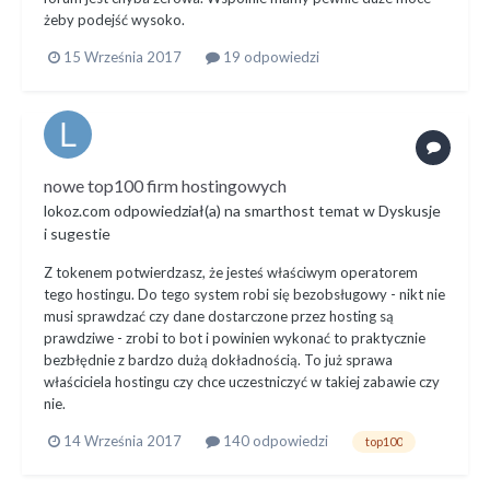
żeby podejść wysoko.
15 Września 2017
19 odpowiedzi
nowe top100 firm hostingowych
lokoz.com
odpowiedział(a) na
smarthost
temat w
Dyskusje
i sugestie
Z tokenem potwierdzasz, że jesteś właściwym operatorem
tego hostingu. Do tego system robi się bezobsługowy - nikt nie
musi sprawdzać czy dane dostarczone przez hosting są
prawdziwe - zrobi to bot i powinien wykonać to praktycznie
bezbłędnie z bardzo dużą dokładnością. To już sprawa
właściciela hostingu czy chce uczestniczyć w takiej zabawie czy
nie.
14 Września 2017
140 odpowiedzi
top100