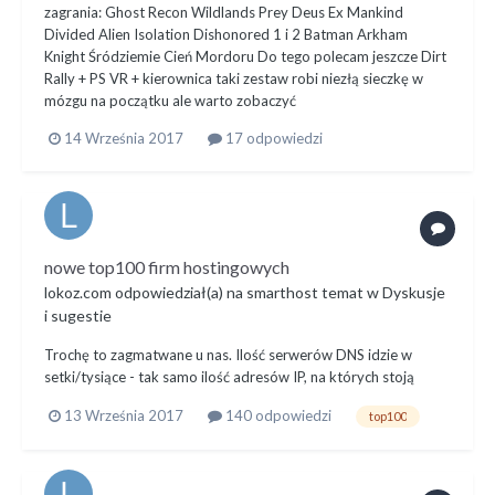
zagrania: Ghost Recon Wildlands Prey Deus Ex Mankind
Divided Alien Isolation Dishonored 1 i 2 Batman Arkham
Knight Śródziemie Cień Mordoru Do tego polecam jeszcze Dirt
Rally + PS VR + kierownica taki zestaw robi niezłą sieczkę w
mózgu na początku ale warto zobaczyć
14 Września 2017
17 odpowiedzi
nowe top100 firm hostingowych
lokoz.com
odpowiedział(a) na
smarthost
temat w
Dyskusje
i sugestie
Trochę to zagmatwane u nas. Ilość serwerów DNS idzie w
setki/tysiące - tak samo ilość adresów IP, na których stoją
13 Września 2017
140 odpowiedzi
top100