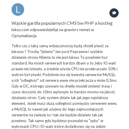
Wąskie gardła popularnych CMS'ów PHP a hosting
lokoz.com
odpowiedział(a) na
gravisrs
temat w
Optymalizacja
Tylko czy z taką samą wdzięcznością będą chcieli płacić za
luksusy ? Trochę "dziwny" ten post Poprawne i szybkie
działanie strony Klienta to nie jest luksus To powinien być
standard. Na moich serwerach bardzo dbam o to żeby IO wait
prawie nie istniało, a średnie użycie CPU nie przekraczało 50% i
wykres był płaski. Podobnie ma się kwestia serwerów MySQL,
a ich "odległość" od serwera www nie przekracza u mnie 0,3ms.
Gdy w DC, którego używam na chwilę musieli zmienić trasę i
czasy skoczyły do 10ms wpłynęło to bardzo mocno na jakość
działania stron. Cały system działa tak jak jego najsłabszy
element. Jeżeli masz dużą odległość pomiędzy serwerem www,
a MySQL to nawet jak użyjesz do tego najmocniejszych
serwerów na świecie to i tak nie będzie działało tak jak
powinno. Tak samo gdy będziesz pozwalał na "zęby" w
wykresach CPU i IO wait, które dodatkowo się na siebie