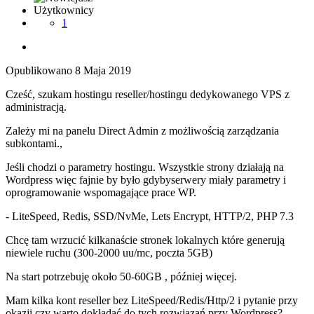
Użytkownicy
1
Opublikowano
8 Maja 2019
Cześć, szukam hostingu reseller/hostingu dedykowanego VPS z
administracją.
Zależy mi na panelu Direct Admin z możliwością zarządzania
subkontami.,
Jeśli chodzi o parametry hostingu. Wszystkie strony działają na
Wordpress więc fajnie by było gdybyserwery miały parametry i
oprogramowanie wspomagające prace WP.
- LiteSpeed, Redis, SSD/NvMe, Lets Encrypt, HTTP/2, PHP 7.3
Chcę tam wrzucić kilkanaście stronek lokalnych które generują
niewiele ruchu (300-2000 uu/mc, poczta 5GB)
Na start potrzebuję około 50-60GB , później więcej.
Mam kilka kont reseller bez LiteSpeed/Redis/Http/2 i pytanie przy
okazji czy warto dokładać do tych rozwiązań przy Wordpress?