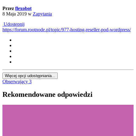
Przez
flexobot
8 Maja 2019
w
Zapytania
Udostępnij
https://forum.rootnode.pl/topic/977-hosting-reseller-pod-wordpress/
Więcej opcji udostępniania...
Obserwujący
3
Rekomendowane odpowiedzi