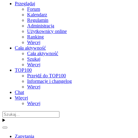
Przeglądaj
Forum
Kalendarz
Regulamin
Administracja
Użytkownicy online
Ranking
Więcej
Cała aktywność
Cała aktywność
Szukaj
Więcej
TOP100
Przejdź do TOP100
Informacje i changelog
Więcej
Chat
Więcej
Więcej
Zapytania