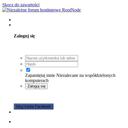
Skocz do zawartości
Posiadasz konto? Zaloguj się
Zaloguj się
Zapamiętaj mnie
Niezalecane na współdzielonych
komputerach
Zaloguj się
Nie pamiętasz hasła?
Użyj konta Facebook
Zarejestruj się