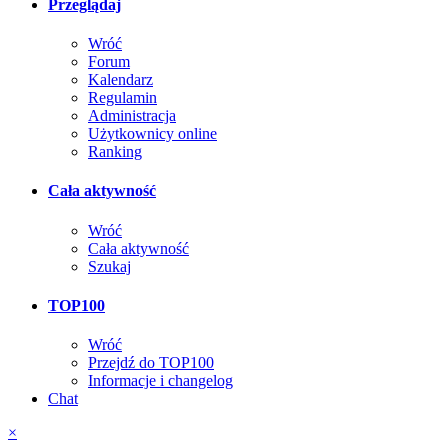
Przeglądaj
Wróć
Forum
Kalendarz
Regulamin
Administracja
Użytkownicy online
Ranking
Cała aktywność
Wróć
Cała aktywność
Szukaj
TOP100
Wróć
Przejdź do TOP100
Informacje i changelog
Chat
×