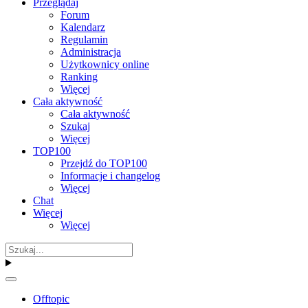
Przeglądaj
Forum
Kalendarz
Regulamin
Administracja
Użytkownicy online
Ranking
Więcej
Cała aktywność
Cała aktywność
Szukaj
Więcej
TOP100
Przejdź do TOP100
Informacje i changelog
Więcej
Chat
Więcej
Więcej
Offtopic