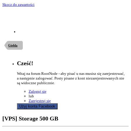
Skocz do zawartości
Giełda
Cześć!
Witaj na forum RootNode - aby pisać u nas musisz się zarejestrować,
a następnie zalogować. Posty pisane z kont niezarejestrowanych nie
są widoczne publicznie.
Zaloguj się
lub
Zarejestruj się
Użyj konta Facebook
[VPS] Storage 500 GB