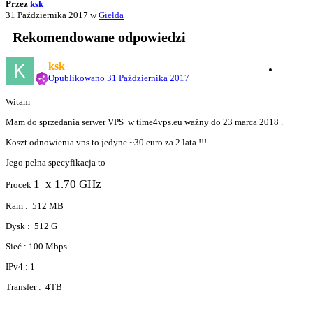
Przez
ksk
31 Października 2017
w
Giełda
Rekomendowane odpowiedzi
ksk
Opublikowano
31 Października 2017
Witam
Mam do sprzedania serwer VPS w time4vps.eu ważny do 23 marca 2018 .
Koszt odnowienia vps to jedyne ~30 euro za 2 lata !!! .
Jego pełna specyfikacja to
1 x 1.70 GHz
Procek
Ram : 512 MB
Dysk : 512 G
Sieć : 100 Mbps
IPv4 : 1
Transfer : 4TB