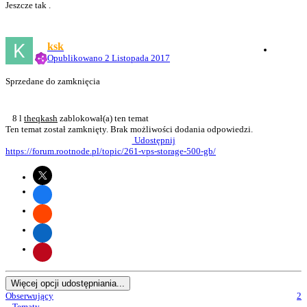
Jeszcze tak .
ksk
Opublikowano
2 Listopada 2017
Sprzedane do zamknięcia
8 l
theqkash
zablokował(a) ten temat
Ten temat został zamknięty. Brak możliwości dodania odpowiedzi.
Udostępnij
https://forum.rootnode.pl/topic/261-vps-storage-500-gb/
Więcej opcji udostępniania...
Obserwujący
2
Tematy