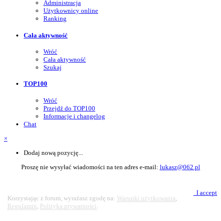
Administracja
Użytkownicy online
Ranking
Cała aktywność
Wróć
Cała aktywność
Szukaj
TOP100
Wróć
Przejdź do TOP100
Informacje i changelog
Chat
×
Dodaj nową pozycję...
Proszę nie wysyłać wiadomości na ten adres e-mail:
lukasz@062.pl
Powiadomienie o plikach cookie
I accept
Korzystając z forum, wyrażasz zgodę na:
Warunki użytkowania
,
Regulamin
,
Polityka prywatności
.