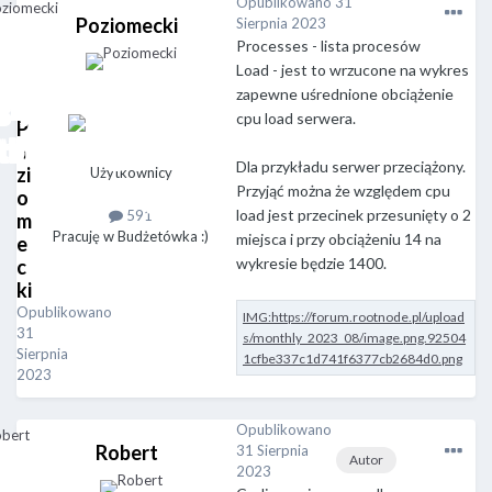
Opublikowano
31
Poziomecki
Sierpnia 2023
Processes - lista procesów
Load - jest to wrzucone na wykres
zapewne uśrednione obciążenie
cpu load serwera.
P
o
Dla przykładu serwer przeciążony.
zi
Użytkownicy
Przyjąć można że względem cpu
o
load jest przecinek przesunięty o 2
591
m
Pracuję w Budżetówka :)
miejsca i przy obciążeniu 14 na
e
wykresie będzie 1400.
c
ki
Opublikowano
31
Sierpnia
2023
Opublikowano
Robert
31 Sierpnia
Autor
2023