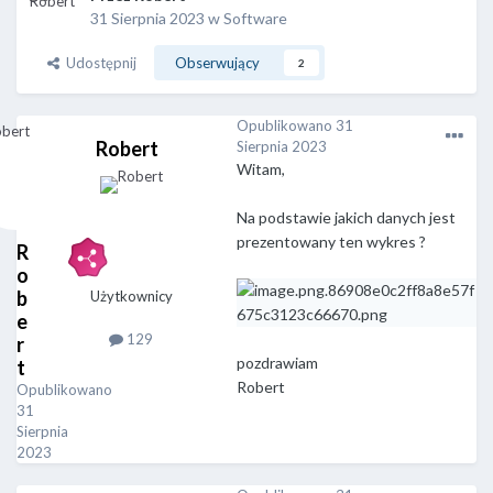
31 Sierpnia 2023
w
Software
Udostępnij
Obserwujący
2
Opublikowano
31
Robert
Sierpnia 2023
Witam,
Na podstawie jakich danych jest
prezentowany ten wykres ?
R
o
b
Użytkownicy
e
129
r
pozdrawiam
t
Robert
Opublikowano
31
Sierpnia
2023