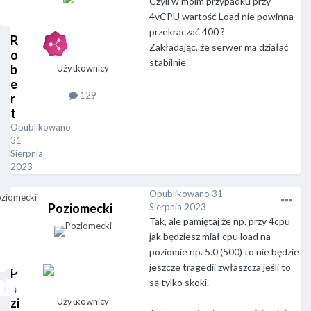
Czyli w moim przypadku przy
4vCPU wartość Load nie powinna
przekraczać 400 ?
R
Zakładając, że serwer ma działać
o
stabilnie
b
Użytkownicy
e
129
r
t
Opublikowano
31
Sierpnia
2023
Opublikowano
31
Poziomecki
Sierpnia 2023
Tak, ale pamiętaj że np. przy 4cpu
jak będziesz miał cpu load na
poziomie np. 5.0 (500) to nie będzie
jeszcze tragedii zwłaszcza jeśli to
P
są tylko skoki.
o
zi
Użytkownicy