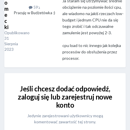
Ja staram się utrzymywać średnie
o
obciążenie na poziomie ilości cpu,
591
m
Pracuję w Budżetówka :)
ale wiadomo na jakiś rzeczach low-
e
budget i jednym CPU nie da się
c
ki
tego zrobić i tak odczuwalne
zamulenie jest powyżej 2-3.
Opublikowano
31
Sierpnia
cpu load to nic innego jak kolejka
2023
procesów do obsłużenia przez
procesor.
Jeśli chcesz dodać odpowiedź,
zaloguj się lub zarejestruj nowe
konto
Jedynie zarejestrowani użytkownicy mogą
komentować zawartość tej strony.