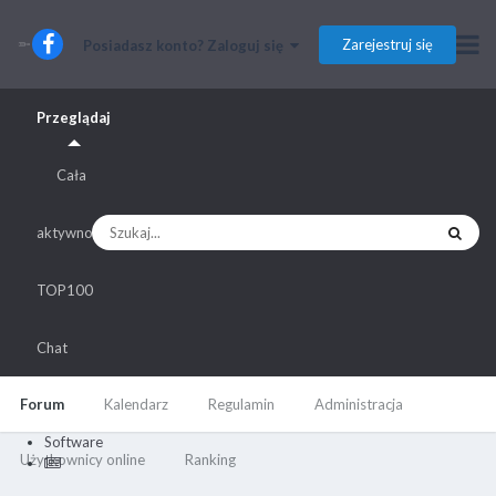
Zarejestruj się
Posiadasz konto? Zaloguj się
Przeglądaj
Cała
aktywność
TOP100
Chat
Forum
Kalendarz
Regulamin
Administracja
Software
Użytkownicy online
Ranking