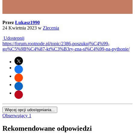
Przez
Łukasz1990
24 Kwietnia 2023
w
Zlecenia
Udostępnij
https://forum.rootnode.pl/topic/2386-poszukuj%C4%99-
go%C5%9B%C4%87-kt%C3%B3ry-zna-si%C4%99-na-pythonie/
Więcej opcji udostępniania...
Obserwujący
1
Rekomendowane odpowiedzi