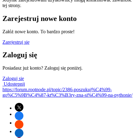
tej strony.
Zarejestruj nowe konto
Załóż nowe konto. To bardzo proste!
Zarejestruj się
Zaloguj się
Posiadasz już konto? Zaloguj się poniżej.
Zaloguj się
Udostępnij
https://forum.rootnode.pl/topic/2386-poszukuj%C4%99-
go%C5%9B%C4%87-kt%C3%B3ry-zna-si%C4%99-na-pythonie/