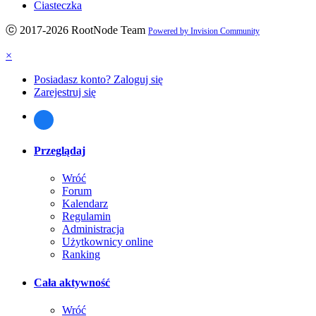
Ciasteczka
ⓒ 2017-2026 RootNode Team
Powered by Invision Community
×
Posiadasz konto? Zaloguj się
Zarejestruj się
Przeglądaj
Wróć
Forum
Kalendarz
Regulamin
Administracja
Użytkownicy online
Ranking
Cała aktywność
Wróć