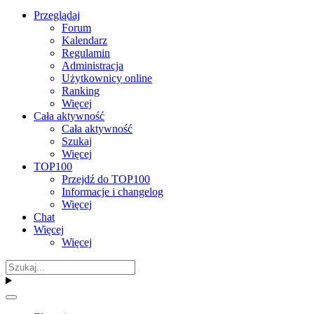
Przeglądaj
Forum
Kalendarz
Regulamin
Administracja
Użytkownicy online
Ranking
Więcej
Cała aktywność
Cała aktywność
Szukaj
Więcej
TOP100
Przejdź do TOP100
Informacje i changelog
Więcej
Chat
Więcej
Więcej