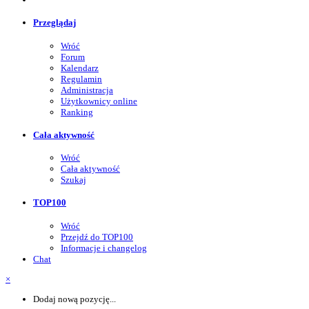
Przeglądaj
Wróć
Forum
Kalendarz
Regulamin
Administracja
Użytkownicy online
Ranking
Cała aktywność
Wróć
Cała aktywność
Szukaj
TOP100
Wróć
Przejdź do TOP100
Informacje i changelog
Chat
×
Dodaj nową pozycję...