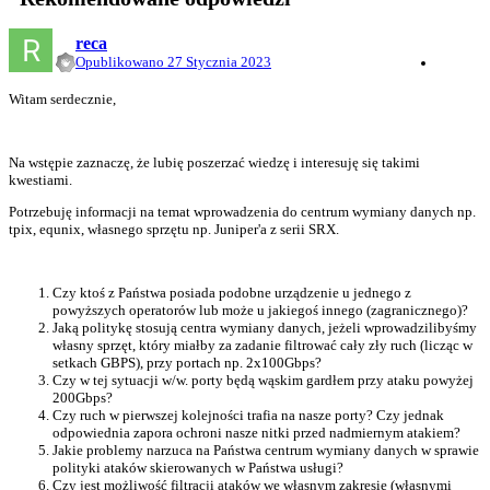
reca
Opublikowano
27 Stycznia 2023
Witam serdecznie,
Na wstępie zaznaczę, że lubię poszerzać wiedzę i interesuję się takimi
kwestiami.
Potrzebuję informacji na temat wprowadzenia do centrum wymiany danych np.
tpix, equnix, własnego sprzętu np. Juniper'a z serii SRX.
Czy ktoś z Państwa posiada podobne urządzenie u jednego z
powyższych operatorów lub może u jakiegoś innego (zagranicznego)?
Jaką politykę stosują centra wymiany danych, jeżeli wprowadzilibyśmy
własny sprzęt, który miałby za zadanie filtrować cały zły ruch (licząc w
setkach GBPS), przy portach np. 2x100Gbps?
Czy w tej sytuacji w/w. porty będą wąskim gardłem przy ataku powyżej
200Gbps?
Czy ruch w pierwszej kolejności trafia na nasze porty? Czy jednak
odpowiednia zapora ochroni nasze nitki przed nadmiernym atakiem?
Jakie problemy narzuca na Państwa centrum wymiany danych w sprawie
polityki ataków skierowanych w Państwa usługi?
Czy jest możliwość filtracji ataków we własnym zakresie (własnymi