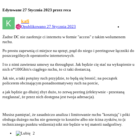
Edytowane
27 Stycznia 2023
przez reca
kafi
Opublikowano
27 Stycznia 2023
Żadne DC nie zaoferuje ci internetu w formie "access" z takim wolumenem
ruchu.
Po prostu zapewnią ci miejsce na sprzęt, prąd do niego i peeringowe łączniki do
poszczególnych operatorów internetowych.
I to z nimi zawierasz umowy na throughput. Jak będzie cię stać na wykupienie u
nich n*100Gbit/s ciągłego ruchu, to ci taki dostarczą.
Jak nie, a taki potężny ruch przyjdzie, to będą się bronić; na początek
policerem obcinającym ponadnormatywny ruch na porcie,
a jak będzie go dłużej zbyt dużo, to zerwą peering (efektywnie - przestaną
rozgłaszać, że przez nich dostępna jest twoja adresacja).
Musisz pamiętać, że zasadniczo analiza i limitowanie ruchu "kosztują" i póki
obsługa dużego ruchu nie generuje to kosztów albo nie ścina zysków, to (z
technicznego punktu widzenia) nikt nie będzie w tej materii nadgorliwy.
2