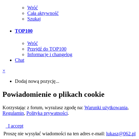
Wróć
Cała aktywność
Szukaj
TOP100
Wróć
Przejdź do TOP100
Informacje i changelog
Chat
×
Dodaj nową pozycję...
Powiadomienie o plikach cookie
Korzystając z forum, wyrażasz zgodę na:
Warunki użytkowania
,
Regulamin
,
Polityka prywatności
.
I accept
Proszę nie wysyłać wiadomości na ten adres e-mail:
lukasz@062.pl