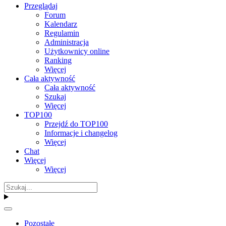
Przeglądaj
Forum
Kalendarz
Regulamin
Administracja
Użytkownicy online
Ranking
Więcej
Cała aktywność
Cała aktywność
Szukaj
Więcej
TOP100
Przejdź do TOP100
Informacje i changelog
Więcej
Chat
Więcej
Więcej
Pozostałe