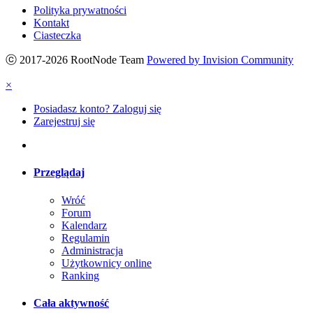
Polityka prywatności
Kontakt
Ciasteczka
ⓒ 2017-2026 RootNode Team
Powered by Invision Community
×
Posiadasz konto? Zaloguj się
Zarejestruj się
Przeglądaj
Wróć
Forum
Kalendarz
Regulamin
Administracja
Użytkownicy online
Ranking
Cała aktywność