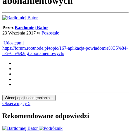
abonamentowych
Przez
Bartłomiej Bator
23 Września 2017
w
Pozostałe
Udostępnij
https://forum.rootnode.pl/topic/167-aplikacja-powiadomie%C5%84-
us%C5%82ug-abonamentowych/
Więcej opcji udostępniania...
Obserwujący
5
Rekomendowane odpowiedzi