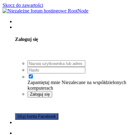
Skocz do zawartości
Posiadasz konto? Zaloguj się
Zaloguj się
Zapamiętaj mnie
Niezalecane na współdzielonych
komputerach
Zaloguj się
Nie pamiętasz hasła?
Użyj konta Facebook
Zarejestruj się