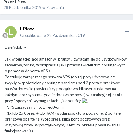
Przez
LPlow
28 Października 2019
w
Zapytania
LPlow
Opublikowano
28 Października 2019
Dzień dobry,
Jak w temacie: jako amator w "branży", zwracam się do użytkowników
serwerów, forum, Wordpress'a jak i przedstawicieli firm hostingowych
o pomoc w doborze VPS'a..
Poszukuję zarządzanego serwera VPS (do tej pory użytkowałem
zwykły, współdzielony hosting z panelem) pod 2 portale branżowe
na Wordpress'ie (zawierający początkowo kilkaset artykułów na
każdym oraz systematycznie dodawane nowe)
w atrakcyjnej cenie
przy "sporych" wymaganiach
- jak poniżej:
- VPS zarządzalny np. DirectAdmin
- 1x lub 2x Cores, 4 Gb RAM (wydajność która pociągnie: 2 portale
branżowe oparte na Wordpress, kilka kont pocztowych oraz
wizytówkę firmy. W początkowym, 2 letnim, okresie powstawania i
funkcjonowania)