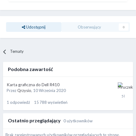
Udostępnij
Obserwujący
0
Tematy
Podobna zawartość
Karta graficzna do Dell R410
Przez
Qrzysio
,
10 Września 2020
1
odpowiedź
15 788
wyświetleń
Ostatnio przeglądający
0 użytkowników
Brak zarejestrowanych użytkowników przeglądających tę stronę.