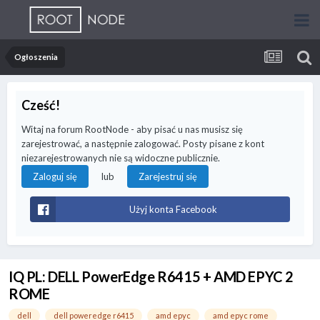
Ogłoszenia
Cześć!
Witaj na forum RootNode - aby pisać u nas musisz się
zarejestrować, a następnie zalogować. Posty pisane z kont
niezarejestrowanych nie są widoczne publicznie.
lub
Zaloguj się
Zarejestruj się
Użyj konta Facebook
IQ PL: DELL PowerEdge R6415 + AMD EPYC 2
ROME
dell
dell poweredge r6415
amd epyc
amd epyc rome