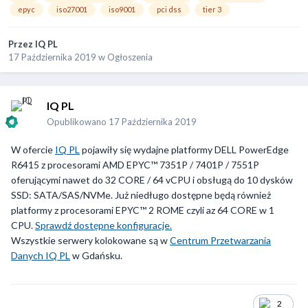
epyc
iso27001
iso9001
pci dss
tier 3
Przez
IQ PL
17 Października 2019
w
Ogłoszenia
IQ PL
Opublikowano
17 Października 2019
W ofercie
IQ PL
pojawiły się wydajne platformy DELL PowerEdge
R6415 z procesorami AMD EPYC™ 7351P / 7401P / 7551P
oferującymi nawet do 32 CORE / 64 vCPU i obsługą do 10 dysków
SSD: SATA/SAS/NVMe. Już niedługo dostępne będą również
platformy z procesorami EPYC™ 2 ROME czyli az 64 CORE w 1
CPU.
Sprawdź dostępne konfiguracje.
Wszystkie serwery kolokowane są w
Centrum Przetwarzania
Danych IQ PL
w Gdańsku.
2