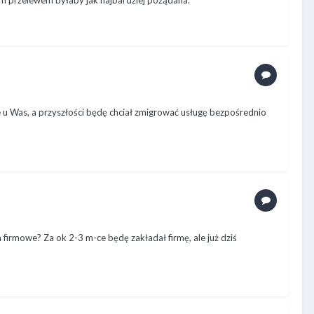
ym przelewem byłaby jak najbardziej pożądana.
e u Was, a przyszłości będę chciał zmigrować usługę bezpośrednio
firmowe? Za ok 2-3 m-ce będę zakładał firmę, ale już dziś