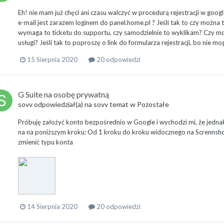
Eh! nie mam już chęci ani czasu walczyć w procedurą rejestracji w g
e-mail jest zarazem loginem do panel.home.pl ? Jeśli tak to czy można t
wymaga to ticketu do supportu, czy samodzielnie to wyklikam? Czy mo
usługi? Jeśli tak to poproszę o link do formularza rejestracji, bo nie mog
15 Sierpnia 2020
20 odpowiedzi
G Suite na osobę prywatną
sovv
odpowiedział(a) na
sovv
temat w
Pozostałe
Próbuję założyć konto bezpośrednio w Google i wychodzi mi, że jedna
na na poniższym kroku: Od 1 kroku do kroku widocznego na Scrennsho
zmienić typu konta
14 Sierpnia 2020
20 odpowiedzi