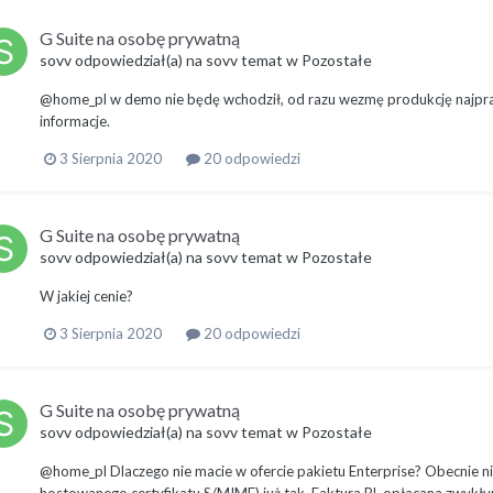
G Suite na osobę prywatną
sovv
odpowiedział(a) na
sovv
temat w
Pozostałe
@home_pl w demo nie będę wchodził, od razu wezmę produkcję najpra
informacje.
3 Sierpnia 2020
20 odpowiedzi
G Suite na osobę prywatną
sovv
odpowiedział(a) na
sovv
temat w
Pozostałe
W jakiej cenie?
3 Sierpnia 2020
20 odpowiedzi
G Suite na osobę prywatną
sovv
odpowiedział(a) na
sovv
temat w
Pozostałe
@home_pl Dlaczego nie macie w ofercie pakietu Enterprise? Obecnie ni