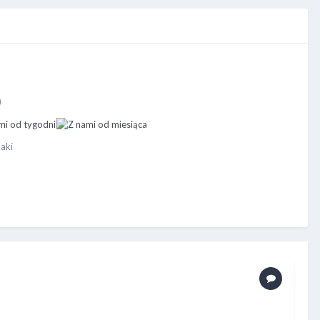
)
aki