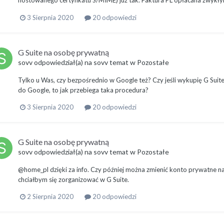
hostowanego certyfikatu S/MIME) już tak. Faktura PL opłacana zwykł
3 Sierpnia 2020
20 odpowiedzi
G Suite na osobę prywatną
sovv
odpowiedział(a) na
sovv
temat w
Pozostałe
Tylko u Was, czy bezpośrednio w Google też? Czy jeśli wykupię G Suit
do Google, to jak przebiega taka procedura?
3 Sierpnia 2020
20 odpowiedzi
G Suite na osobę prywatną
sovv
odpowiedział(a) na
sovv
temat w
Pozostałe
@home_pl dzięki za info. Czy później można zmienić konto prywatne na 
chciałbym się zorganizować w G Suite.
2 Sierpnia 2020
20 odpowiedzi