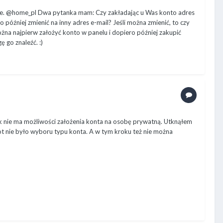
oogle. @home_pl Dwa pytanka mam: Czy zakładając u Was konto adres
o później zmienić na inny adres e-mail? Jeśli można zmienić, to czy
żna najpierw założyć konto w panelu i dopiero później zakupić
ę go znaleźć. :)
k nie ma możliwości założenia konta na osobę prywatną. Utknąłem
t nie było wyboru typu konta. A w tym kroku też nie można