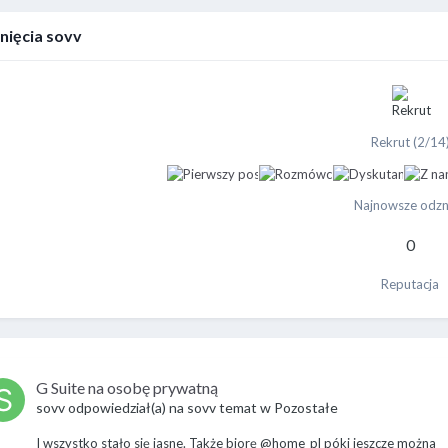
nięcia sovv
Rekrut (2/14
Najnowsze odzn
0
Reputacja
G Suite na osobę prywatną
sovv
odpowiedział(a) na
sovv
temat w
Pozostałe
I wszystko stało się jasne. Także biorę @home_pl póki jeszcze można