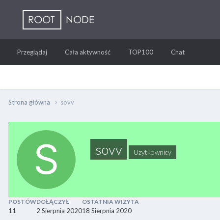
Przeglądaj
Cała aktywność
TOP100
Chat
Strona główna
sovv
sovv
Użytkownicy
POSTÓW
DOŁĄCZYŁ
OSTATNIA WIZYTA
11
2 Sierpnia 2020
18 Sierpnia 2020