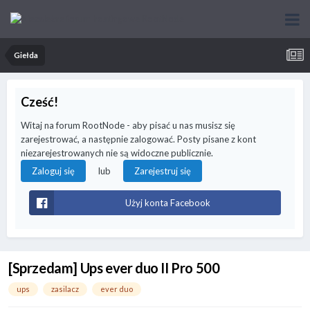
Giełda
Cześć!
Witaj na forum RootNode - aby pisać u nas musisz się
zarejestrować, a następnie zalogować. Posty pisane z kont
niezarejestrowanych nie są widoczne publicznie.
lub
Zaloguj się
Zarejestruj się
Użyj konta Facebook
[Sprzedam] Ups ever duo II Pro 500
ups
zasilacz
ever duo