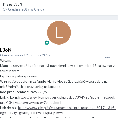
Przez
L3oN
19 Grudnia 2017
w
Giełda
L3oN
Opublikowano
19 Grudnia 2017
Witam,
Mam na sprzedaż kupionego 13 października w x-kom mbp 13 calowego z
touch barem.
Laptop w pełni sprawny.
W gratisie dodaję mysz Apple Magic Mouse 2, przejściówke z usb-c na
usb3/hdmi/usb-c oraz torbę na laptopa.
Kod producenta: MPXW2ZE/A
Link x-kom:
https://www.komputronik.pl/product/394923/apple-macbook-
pro-13-3-space-gray-mpxw2ze-a-.html
Link do olx:
https://www.olx.pl/oferta/macbook-pro-touchbar-2017-13-i5-
8gb-512gb-gratisy-CID99-IDquAIp.html