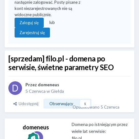
następnie zalogować. Posty pisane z
kont niezarejestrowanych nie są
widoczne publicznie.
lub
Zaloguj się
Zarejestruj się
[sprzedam] filo.pl - domena po
serwisie, świetne parametry SEO
Przez
domeneus
5 Czerwca
w
Giełda
Udostępnij
Obserwujący
1
Opublikowano
5 Czerwca
Domena po istniejącym przez
domeneus
d
wiele lat serwisie:
o
filo.pl
m