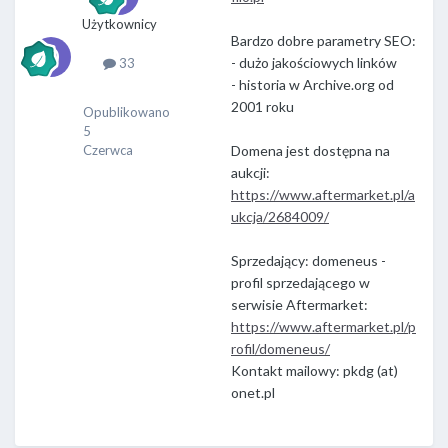
e
Użytkownicy
n
Bardzo dobre parametry SEO:
e
- dużo jakościowych linków
33
u
- historia w Archive.org od
s
2001 roku
Opublikowano
5
Czerwca
Domena jest dostępna na
aukcji:
https://www.aftermarket.pl/a
ukcja/2684009/
Sprzedający: domeneus -
profil sprzedającego w
serwisie Aftermarket:
https://www.aftermarket.pl/p
rofil/domeneus/
Kontakt mailowy: pkdg (at)
onet.pl