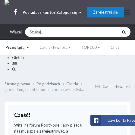
Zarejestruj się
Posiadasz konto? Zaloguj się
Więcej
Przeglądaj
Cała aktywność
TOP100
Chat
Giełda
Strona główna
Po godzinach
Giełda
Cała aktywność
[sprzedam] filo.pl - domena po serwisie, świetne parametry SEO
Cześć!
Użyj konta Fac
Witaj na forum RootNode - aby pisać u
nas musisz się zarejestrować, a