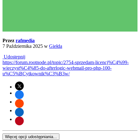
Przez
rafmedia
7 Października 2025
w
Giełda
Udostępnij
https://forum.rootnode.pl/topic/2754-sprzedam-licencj%C4%99-
wieczyst%C4%85-do-afterlogic-webmail-pro-php-100-
u%C5%BCytkownik%C3%B3w/
Więcej opcji udostępniania...