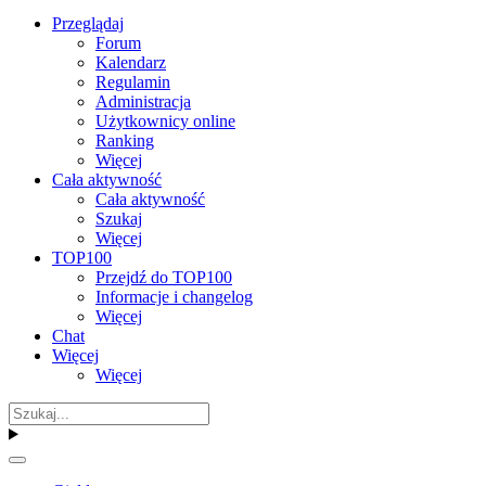
Przeglądaj
Forum
Kalendarz
Regulamin
Administracja
Użytkownicy online
Ranking
Więcej
Cała aktywność
Cała aktywność
Szukaj
Więcej
TOP100
Przejdź do TOP100
Informacje i changelog
Więcej
Chat
Więcej
Więcej