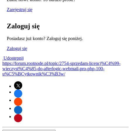
Zarejestruj się
Zaloguj się
Posiadasz już konto? Zaloguj się poniżej.
Zaloguj się
Udostępnij
https://forum.rootnode.pl/topic/2754-sprzedam-licencj%C4%99-
wieczyst%C4%85-do-afterlogic-webmail-pro-php-100-
u%C5%BCytkownik%C3%B3w/