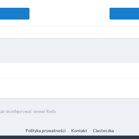
Jak skonfigurować serwer Redis
Polityka prywatności
Kontakt
Ciasteczka
ⓒ 2017-2026 RootNode Team