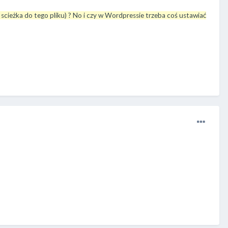
to scieżka do tego pliku) ? No i czy w Wordpressie trzeba coś ustawiać