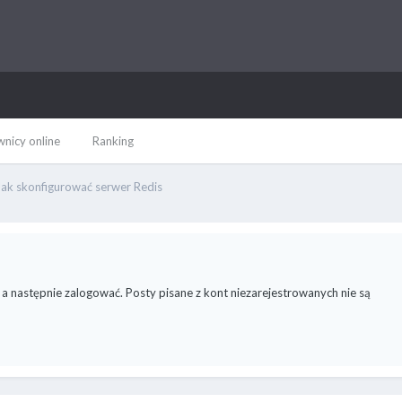
nicy online
Ranking
Jak skonfigurować serwer Redis
 a następnie zalogować. Posty pisane z kont niezarejestrowanych nie są