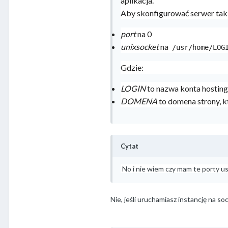
aplikacja.
Aby skonfigurować serwer tak 
port
na 0
unixsocket
na
/usr/home/LOG
Gdzie:
LOGIN
to nazwa konta hosti
DOMENA
to domena strony, k
Cytat
No i nie wiem czy mam te porty u
Nie, jeśli uruchamiasz instancję na so