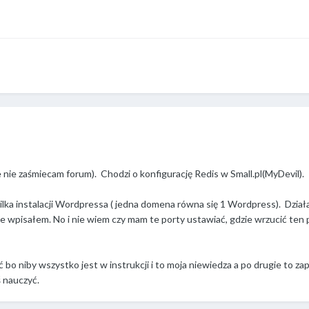
 nie zaśmiecam forum). Chodzi o konfigurację Redis w Small.pl(MyDevil).
ilka instalacji Wordpressa ( jedna domena równa się 1 Wordpress). Dział
je wpisałem. No i nie wiem czy mam te porty ustawiać, gdzie wrzucić ten 
ć bo niby wszystko jest w instrukcji i to moja niewiedza a po drugie to z
ś nauczyć.