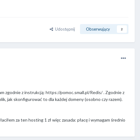
Udostępnij
Obserwujący
2
am zgodnie z instrukcją:
https://pomoc.small.pl/Redis/ . Zgodnie z
plik, jak skonfigurować to dla każdej domeny (osobno czy razem).
apłaciłem za ten hosting 1 zł więc zasada: płacę i wymagam średnio