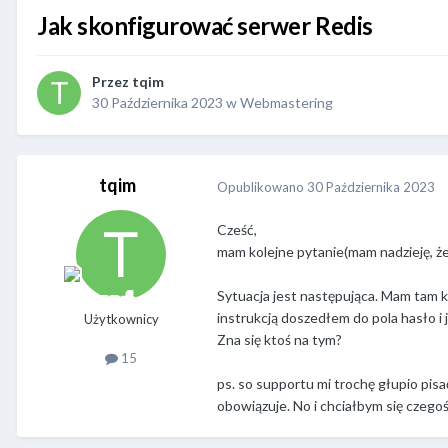
Jak skonfigurować serwer Redis
Przez
tqim
30 Października 2023
w
Webmastering
tqim
Opublikowano
30 Października 2023
Cześć,
mam kolejne pytanie(mam nadzieję, że
Sytuacja jest następująca. Mam tam k
instrukcją doszedłem do pola hasło i 
Użytkownicy
Zna się ktoś na tym?
15
ps. so supportu mi trochę głupio pisa
obowiązuje. No i chciałbym się czego