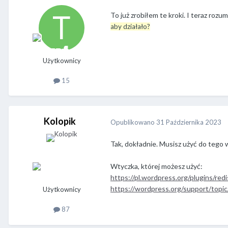
To już zrobiłem te kroki. I teraz roz
aby działało?
Użytkownicy
15
Kolopik
Opublikowano
31 Października 2023
Tak, dokładnie. Musisz użyć do tego w
Wtyczka, której możesz użyć:
https://pl.wordpress.org/plugins/red
https://wordpress.org/support/topi
Użytkownicy
87