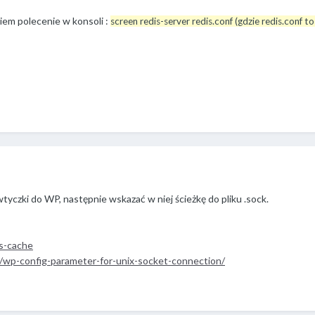
umiem polecenie w konsoli
:
screen redis-server redis.conf (gdzie redis.conf 
tyczki do WP, następnie wskazać w niej ścieżkę do pliku .sock.
is-cache
c/wp-config-parameter-for-unix-socket-connection/