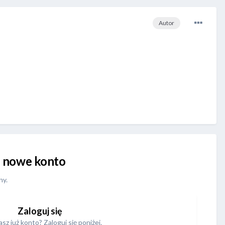
Autor
uj nowe konto
ny.
Zaloguj się
sz już konto? Zaloguj się poniżej.