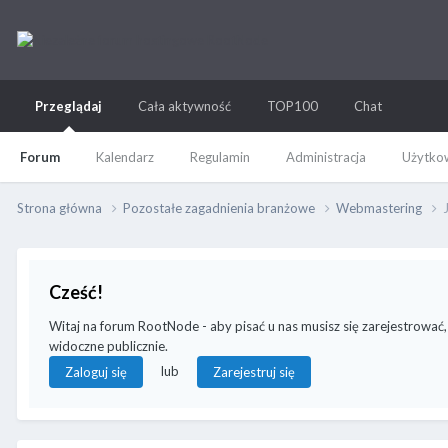
Przeglądaj
Cała aktywność
TOP100
Chat
Forum
Kalendarz
Regulamin
Administracja
Użytkow
Strona główna
Pozostałe zagadnienia branżowe
Webmastering
Cześć!
Witaj na forum RootNode - aby pisać u nas musisz się zarejestrować,
widoczne publicznie.
lub
Zaloguj się
Zarejestruj się