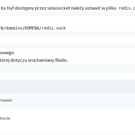
by był dostępny przez unixsocket należy ustawić w pliku
redis.
IN/domains/DOMENA/redis.sock
ngowego
tórej dotyczy uruchamiany Redis.
stawiać
ckecie.