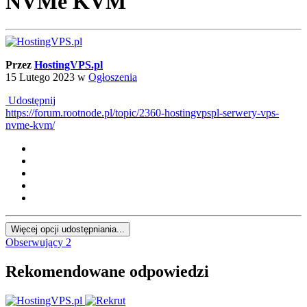
NVMe KVM
Przez
HostingVPS.pl
15 Lutego 2023
w
Ogłoszenia
Udostępnij
https://forum.rootnode.pl/topic/2360-hostingvpspl-serwery-vps-
nvme-kvm/
Więcej opcji udostępniania...
Obserwujący
2
Rekomendowane odpowiedzi