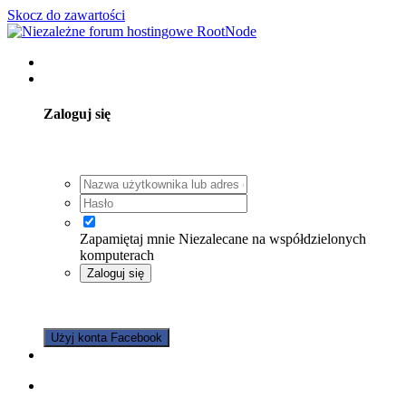
Skocz do zawartości
Posiadasz konto? Zaloguj się
Zaloguj się
Zapamiętaj mnie
Niezalecane na współdzielonych
komputerach
Zaloguj się
Nie pamiętasz hasła?
Użyj konta Facebook
Zarejestruj się