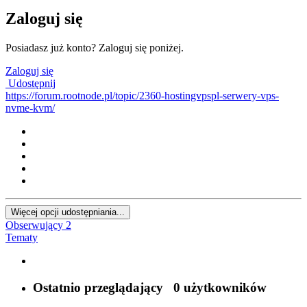
Zaloguj się
Posiadasz już konto? Zaloguj się poniżej.
Zaloguj się
Udostępnij
https://forum.rootnode.pl/topic/2360-hostingvpspl-serwery-vps-
nvme-kvm/
Więcej opcji udostępniania...
Obserwujący
2
Tematy
Ostatnio przeglądający
0 użytkowników