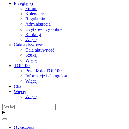
Przeglądaj
Forum
Kalendarz
Regulamin
Administracja
Użytkownicy online
Ranking
Więcej
Cała aktywność
Cała aktywność
Szukaj
Więcej
TOP100
Przejdź do TOP100
Informacje i changelog
Więcej
Chat
Więcej
Więcej
Ogłoszenia