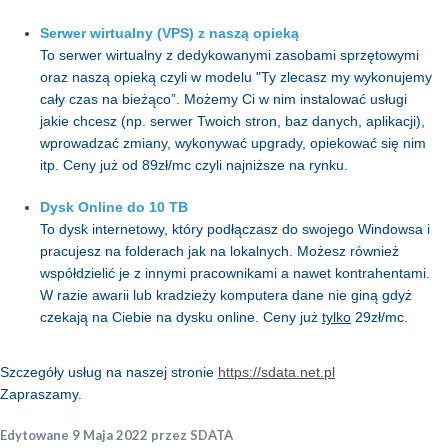
Serwer wirtualny (VPS) z naszą opieką
To serwer wirtualny z dedykowanymi zasobami sprzętowymi
oraz naszą opieką czyli w modelu "Ty zlecasz my wykonujemy
cały czas na bieżąco”. Możemy Ci w nim instalować usługi
jakie chcesz (np. serwer Twoich stron, baz danych, aplikacji),
wprowadzać zmiany, wykonywać upgrady, opiekować się nim
itp. Ceny już od 89zł/mc czyli najniższe na rynku.
Dysk Online do 10 TB
To dysk internetowy, który podłączasz do swojego Windowsa i
pracujesz na folderach jak na lokalnych. Możesz również
współdzielić je z innymi pracownikami a nawet kontrahentami.
W razie awarii lub kradzieży komputera dane nie giną gdyż
czekają na Ciebie na dysku online. Ceny już
tylko
29zł/mc.
Szczegóły usług na naszej stronie
https://sdata.net.pl
Zapraszamy.
Edytowane
9 Maja 2022
przez SDATA