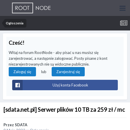
Ogłoszenia
Cześć!
Witaj na forum RootNode - aby pisać u nas musisz się
zarejestrować, a następnie zalogować. Posty pisane z kont
niezarejestrowanych nie są widoczne publicznie.
lub
Zaloguj się
Zarejestruj się
Użyj konta Facebook
[sdata.net.pl] Serwer plików 10 TB za 259 zł / mc
Przez
SDATA