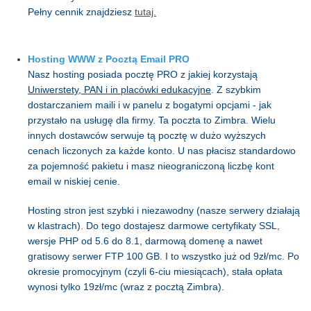
Pełny cennik znajdziesz
tutaj.
Hosting WWW z Pocztą Email PRO
Nasz hosting posiada pocztę PRO z jakiej korzystają
Uniwerstety, PAN i in placówki edukacyjne
. Z szybkim
dostarczaniem maili i w panelu z bogatymi opcjami - jak
przystało na usługę dla firmy. Ta poczta to Zimbra. Wielu
innych dostawców serwuje tą pocztę w dużo wyższych
cenach liczonych za każde konto. U nas płacisz standardowo
za pojemność pakietu i masz nieograniczoną liczbę kont
email w niskiej cenie.
Hosting stron jest szybki i niezawodny (nasze serwery działają
w klastrach). Do tego dostajesz darmowe certyfikaty SSL,
wersje PHP od 5.6 do 8.1, darmową domenę a nawet
gratisowy serwer FTP 100 GB. I to wszystko już od 9zł/mc. Po
okresie promocyjnym (czyli 6-ciu miesiącach), stała opłata
wynosi tylko 19zł/mc (wraz z pocztą Zimbra).