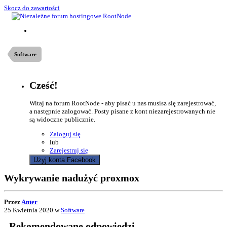
Skocz do zawartości
Software
Cześć!
Witaj na forum RootNode - aby pisać u nas musisz się zarejestrować,
a następnie zalogować. Posty pisane z kont niezarejestrowanych nie
są widoczne publicznie.
Zaloguj się
lub
Zarejestruj się
Użyj konta Facebook
Wykrywanie nadużyć proxmox
Przez
Anter
25 Kwietnia 2020
w
Software
Rekomendowane odpowiedzi