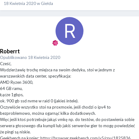
18 Kwietnia 2020
w
Giełda
Roberrt
Opublikowano
18 Kwietnia 2020
Cześć,
Wydzierżawię trochę miejsca na swoim dedyku, stoi w jednym z
warszawskich data center, specyfikacja:
AMD Ryzen 3600,
64 GB ramu,
Łącze 1gbps,
ok. 900 gb ssd nvme w raid 0 (jakieś intele).
Oczywiście wszystko stoi na proxmoxie, jeśli chodzi o ipv4 to
bezproblemowo, można ogarnąć kilka dodatkowych.
Więc jeśli ktoś potrzebuje jakąś vmkę np. do testów, do postawienia sobie
serwera głosowego dla kumpli lub jakiś serwerów gier to mogę powiedzieć
że pingi są niskie.
Geekbench na koniec:
https://browser.geekbench.com/v5/cpu/1825836