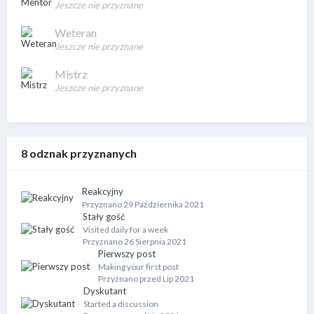
Jeszcze nie przyznane
Weteran
Jeszcze nie przyznane
Mistrz
Jeszcze nie przyznane
8 odznak przyznanych
Reakcyjny
Przyznano
29 Października 2021
Stały gość
Visited daily for a week
Przyznano
26 Sierpnia 2021
Pierwszy post
Making your first post
Przyznano przed Lip 2021
Dyskutant
Started a discussion