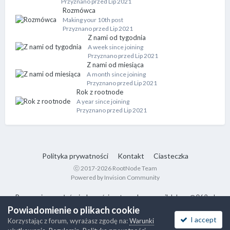
Przyznano przed Lip 2021
Rozmówca
Making your 10th post
Przyznano przed Lip 2021
Z nami od tygodnia
A week since joining
Przyznano przed Lip 2021
Z nami od miesiąca
A month since joining
Przyznano przed Lip 2021
Rok z rootnode
A year since joining
Przyznano przed Lip 2021
Polityka prywatności
Kontakt
Ciasteczka
ⓒ 2017-2026 RootNode Team
Powered by Invision Community
Proszę nie wysyłać wiadomości na ten adres e-mail:
lukasz@062.pl
Powiadomienie o plikach cookie
I accept
Korzystając z forum, wyrażasz zgodę na:
Warunki