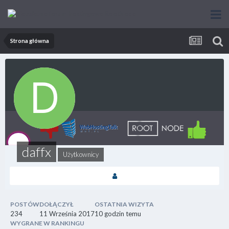
Strona główna
daffx
Użytkownicy
POSTÓW
DOŁĄCZYŁ
OSTATNIA WIZYTA
234
11 Września 2017
10 godzin temu
WYGRANE W RANKINGU