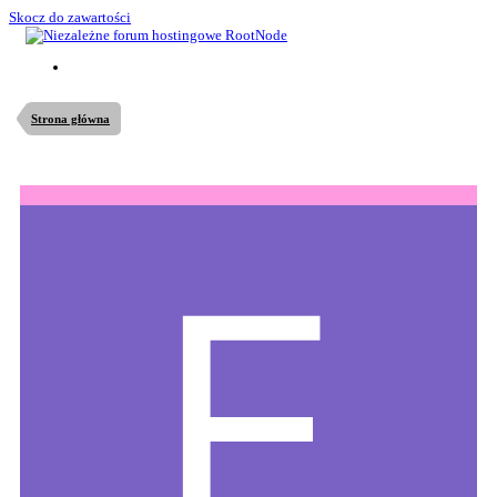
Skocz do zawartości
Strona główna
Postów
22
Dołączył
Postęp w rankingu
12 Września 2017
ednet zdobył(a)
4 z 14
rang i jest w
top 12%
wszystkich użytkowników!
Ostatnia wizyta